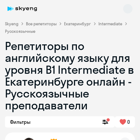
Skyeng
Все репетиторы
Екатеринбург
Intermediate
Русскоязычные
Репетиторы по
английскому языку для
уровня B1 Intermediate в
Екатеринбурге онлайн -
Skyeng Chat
online
Русскоязычные
преподаватели
Фильтры
0