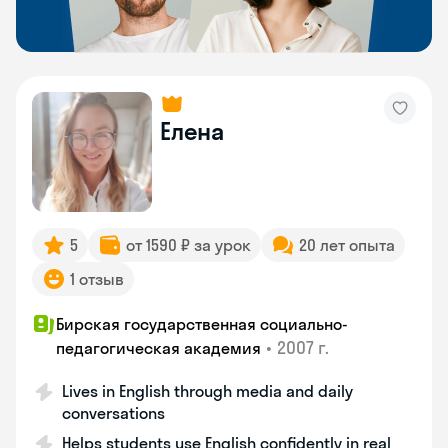
Елена
5
от 1590 ₽ за урок
20 лет опыта
1 отзыв
Бирская государственная социально-
•
2007 г.
педагогическая академия
Lives in English through media and daily
conversations
Helps students use English confidently in real