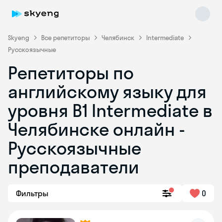
Skyeng
Все репетиторы
Челябинск
Intermediate
Русскоязычные
Репетиторы по
английскому языку для
уровня B1 Intermediate в
Челябинске онлайн -
Skyeng Chat
online
Русскоязычные
преподаватели
Фильтры
0