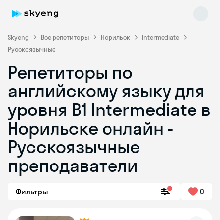
Skyeng
Все репетиторы
Норильск
Intermediate
Русскоязычные
Репетиторы по
английскому языку для
уровня B1 Intermediate в
Норильске онлайн -
Skyeng Chat
online
Русскоязычные
преподаватели
Фильтры
0