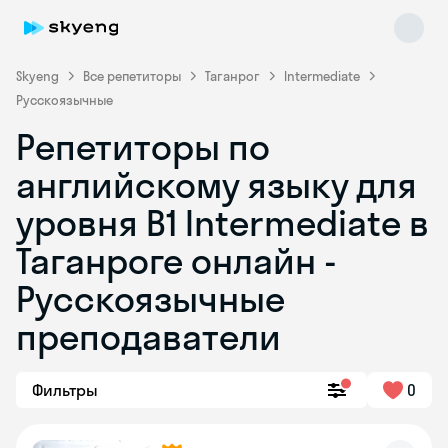
Skyeng
Все репетиторы
Таганрог
Intermediate
Русскоязычные
Репетиторы по
английскому языку для
уровня B1 Intermediate в
Таганроге онлайн -
Skyeng Chat
online
Русскоязычные
преподаватели
Фильтры
0