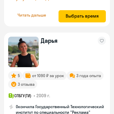
Читать дальше
Выбрать время
Дарья
5
от 1090 ₽ за урок
3 года опыта
3 отзыва
•
2009 г.
СПБГУ(ТИ)
Окончила Государственный Технологический
институт по специальности "Реклама"