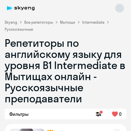
Skyeng
Все репетиторы
Мытищи
Intermediate
Русскоязычные
Репетиторы по
английскому языку для
уровня B1 Intermediate в
Мытищах онлайн -
Skyeng Chat
online
Русскоязычные
преподаватели
Фильтры
0