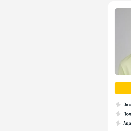
Око
По
Ада