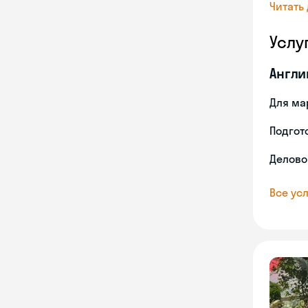
Читать
Услу
Англи
Для ма
Подгото
Делово
Все усл