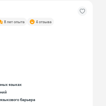
8 лет опыта
4 отзыва
нных языках
ений
 языкового барьера