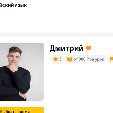
йский язык
Дмитрий
5
от 900 ₽ за урок
Выбрать время