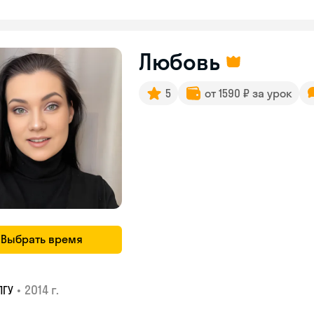
Любовь
5
от 1590 ₽ за урок
Выбрать время
•
2014 г.
ПГУ