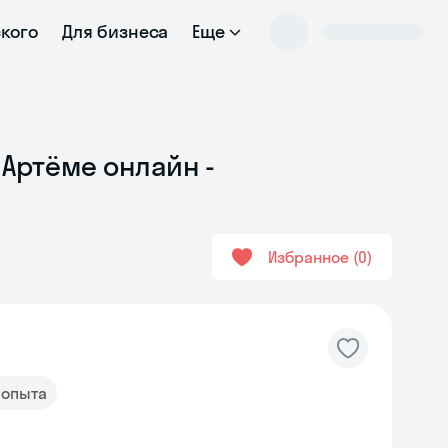
ского
Для бизнеса
Еще
 Артёме онлайн -
Избранное
0
д опыта