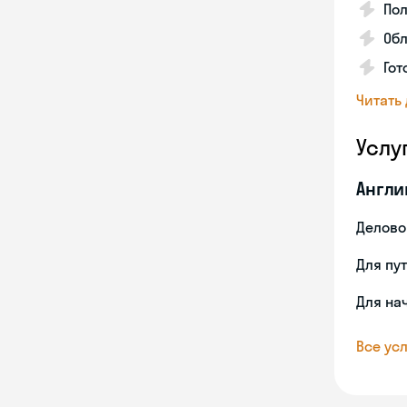
По
Обл
Гот
Читать
Услу
Англи
Делово
Для пу
Для на
Все усл