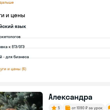
 дальше
ги и цены
йский язык
ркетологов
вка к ЕГЭ/ОГЭ
й - для бизнеса
уги и цены (6)
Александра
5
от 1090 ₽ за урок