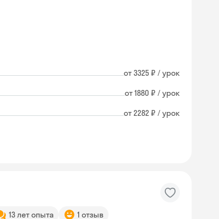
от 3325 ₽ / урок
от 1880 ₽ / урок
от 2282 ₽ / урок
Skyeng Chat
13 лет опыта
1 отзыв
online