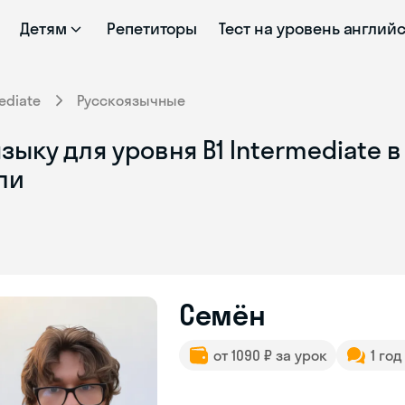
Детям
Репетиторы
Тест на уровень англий
ediate
Русскоязычные
ыку для уровня B1 Intermediate в
ли
Семён
от 1090 ₽ за урок
1 го