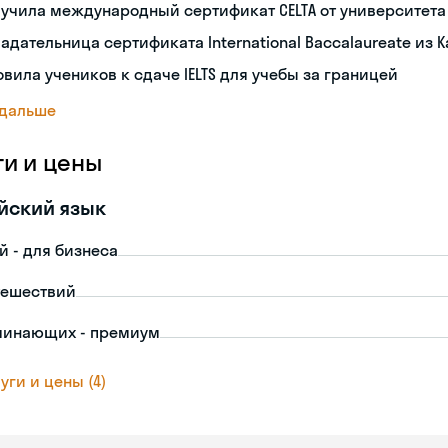
лучила международный сертификат CELTA от университет
адательница сертификата International Baccalaureate из 
овила учеников к сдаче IELTS для учебы за границей
 дальше
ги и цены
йский язык
й - для бизнеса
тешествий
чинающих - премиум
уги и цены (4)