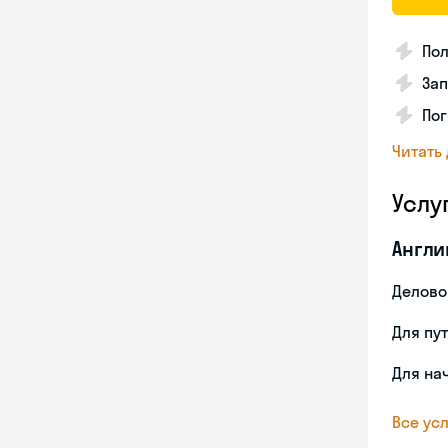
Пол
Зап
Пог
Читать
Услу
Англи
Делово
Для пу
Для на
Все усл