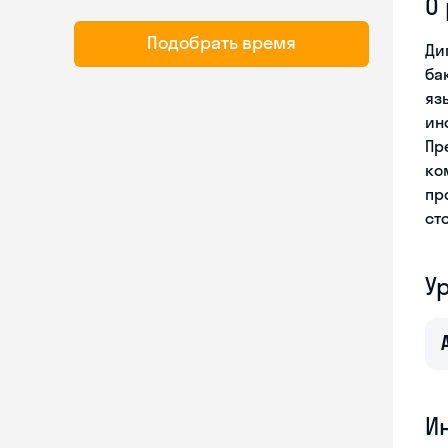
О
Подобрать время
Ди
ба
яз
ин
Пр
ко
пр
ст
У
И