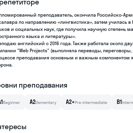
 репетиторе
пломированный преподаватель, окончила Российско-Армя
калавра по направлению «лингвистика», затем училась в
ыков и социальных наук, где получила научную степень м
остранного языка и литературы».
еподаю английский с 2016 года. Также работала около дву
мпании "Web Projects" (выполняла переводы, переговоры, 
оцессе преподавания основным и важным компонентом я
орона.
ровни преподавания
A1
A2
A2+
B1
Beginner
Elementary
Pre-intermediate
Inter
нтересы