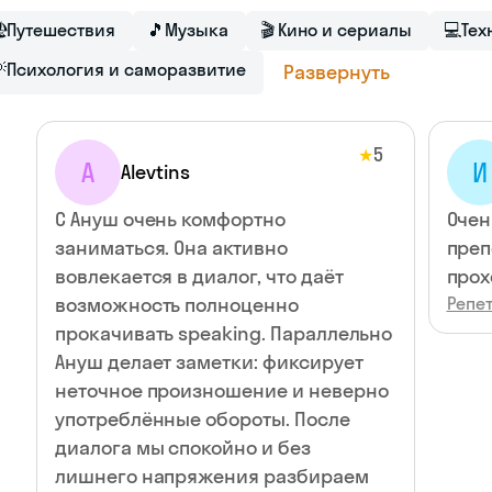

Путешествия
🎵
Музыка
🎬
Кино и сериалы
💻
Тех

Психология и саморазвитие
Развернуть
5
★
A
И
Alevtins
С Ануш очень комфортно
Очен
заниматься. Она активно
преп
вовлекается в диалог, что даёт
прох
возможность полноценно
Репет
прокачивать speaking. Параллельно
Ануш делает заметки: фиксирует
неточное произношение и неверно
употреблённые обороты. После
диалога мы спокойно и без
лишнего напряжения разбираем