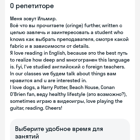
О репетиторе
Меня зовут Ильмир.
Всё что вы прочитаете (cringe) further, written с
целью завлечь и заинтересовать a student who
knows как выбрать преподавателя, смотря какой
fabric и в зависимости от details.
Я love reading in English, because это the best путь
to realize how deep and многогранен this language
is. Fyi, I've studied английский с foreign teachers.
In our classes we будем talk about things вам
нравится and u are interested in.
I love dogs, a Harry Potter, Beach House, Conan
O'Brien fan, веду healthy lifestyle (это возможно?),
sometimes играю в видеоигры, love playing the
guitar, reading. Cheers!
Выберите удобное время для
занятий