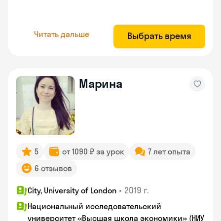
Читать дальше
Выбрать время
Марина
5
от 1090 ₽ за урок
7 лет опыта
6 отзывов
•
2019 г.
City, University of London
Национальный исследовательский
университет «Высшая школа экономики» (НИУ