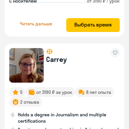
С носителем
от 3190 ₽ / урок
Читать дальше
Выбрать время
Carrey
5
от 3190 ₽ за урок
8 лет опыта
2 отзыва
Holds a degree in Journalism and multiple
certifications