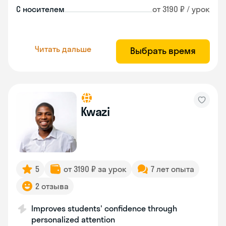
С носителем
от 3190 ₽ / урок
Читать дальше
Выбрать время
Kwazi
5
от 3190 ₽ за урок
7 лет опыта
2 отзыва
Improves students' confidence through
personalized attention