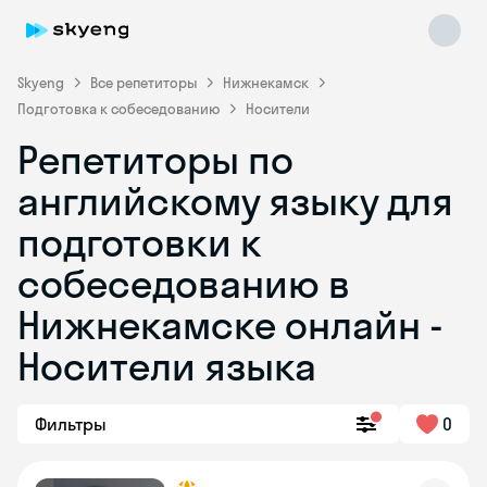
Skyeng
Все репетиторы
Нижнекамск
Подготовка к собеседованию
Носители
Репетиторы по
английскому языку для
подготовки к
собеседованию в
Skyeng Chat
online
Нижнекамске онлайн -
Носители языка
Фильтры
0