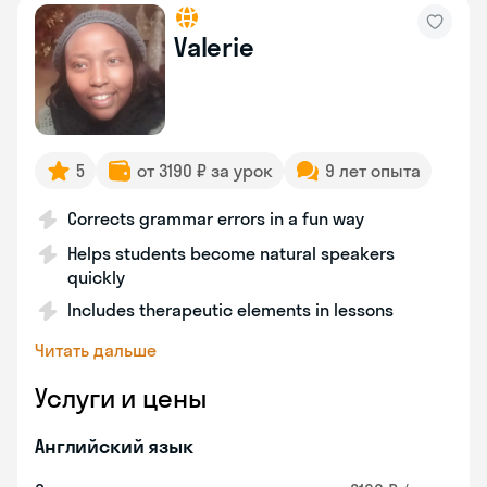
Valerie
5
от 3190 ₽ за урок
9 лет опыта
Corrects grammar errors in a fun way
Helps students become natural speakers
quickly
Includes therapeutic elements in lessons
Читать дальше
Услуги и цены
Английский язык