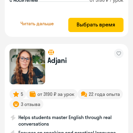
С носителем
от 3190 ₽ / урок
Читать дальше
Выбрать время
Adjani
5
от 3190 ₽ за урок
22 года опыта
3 отзыва
Helps students master English through real
conversations
Focuses on speaking and practical language