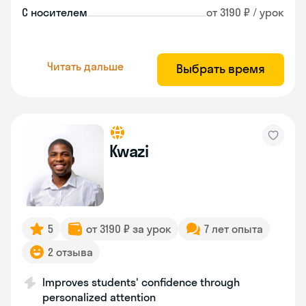
С носителем
от 3190 ₽ / урок
Читать дальше
Выбрать время
Kwazi
5
от 3190 ₽ за урок
7 лет опыта
2 отзыва
Improves students' confidence through
personalized attention