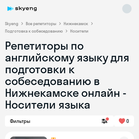
Skyeng
Все репетиторы
Нижнекамск
Подготовка к собеседованию
Носители
Репетиторы по
английскому языку для
подготовки к
собеседованию в
Skyeng Chat
online
Нижнекамске онлайн -
Носители языка
Фильтры
0