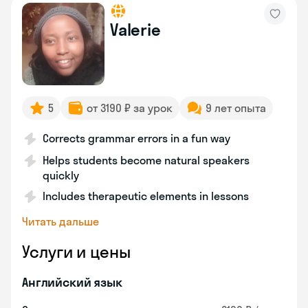
Valerie
5
от 3190 ₽ за урок
9 лет опыта
Corrects grammar errors in a fun way
Helps students become natural speakers
quickly
Includes therapeutic elements in lessons
Читать дальше
Услуги и цены
Английский язык