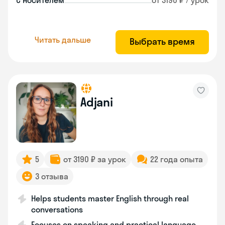
С носителем
от 3190 ₽ / урок
Читать дальше
Выбрать время
Adjani
5
от 3190 ₽ за урок
22 года опыта
3 отзыва
Helps students master English through real
conversations
Focuses on speaking and practical language