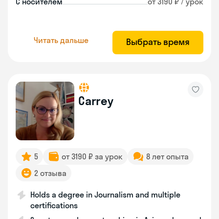
С носителем
от 3190 ₽ / урок
Читать дальше
Выбрать время
Carrey
5
от 3190 ₽ за урок
8 лет опыта
2 отзыва
Holds a degree in Journalism and multiple
certifications