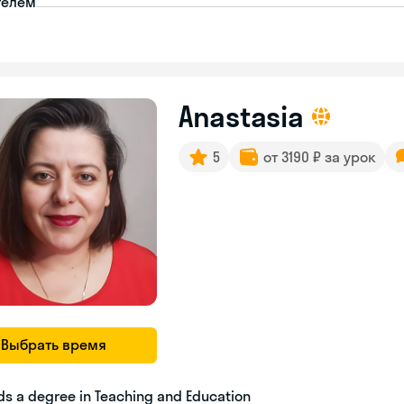
телем
Anastasia
5
от 3190 ₽ за урок
Выбрать время
ds a degree in Teaching and Education