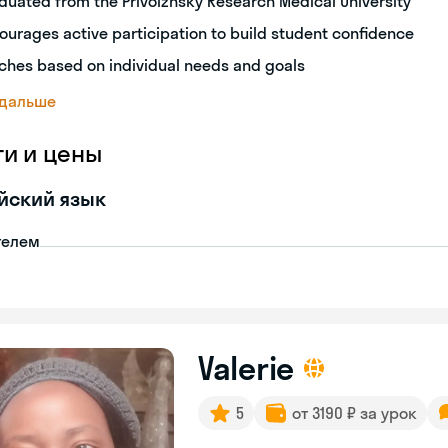
duated from the Privolzhsky Research Medical University
ourages active participation to build student confidence
ches based on individual needs and goals
 дальше
ги и цены
йский язык
телем
Valerie
5
от 3190 ₽ за урок