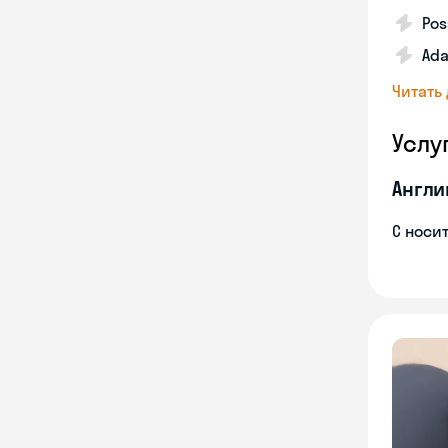
Pos
Ada
Читать
Услу
Англи
С носи