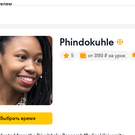
телем
Phindokuhle
5
от 3190 ₽ за урок
Выбрать время