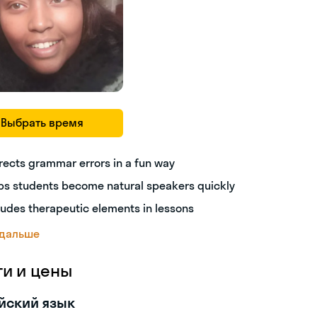
Выбрать время
rects grammar errors in a fun way
ps students become natural speakers quickly
ludes therapeutic elements in lessons
 дальше
ги и цены
йский язык