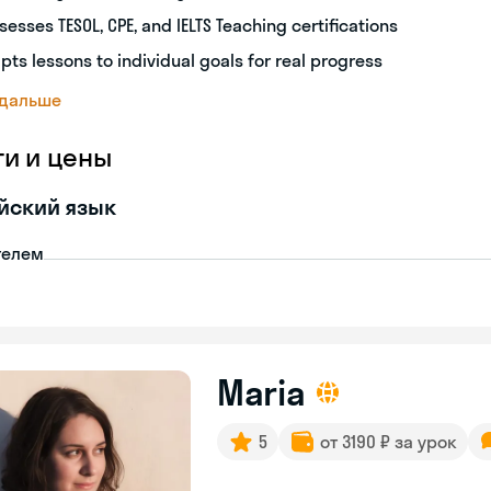
sesses TESOL, CPE, and IELTS Teaching certifications
pts lessons to individual goals for real progress
 дальше
ги и цены
йский язык
телем
Maria
5
от 3190 ₽ за урок