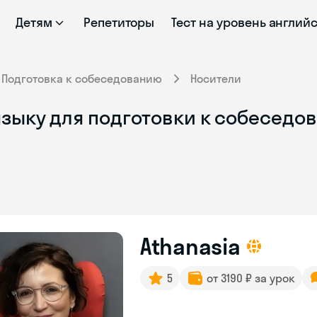
Детям
Репетиторы
Тест на уровень англий
Подготовка к собеседованию
Носители
языку для подготовки к собесед
Athanasia
5
от 3190 ₽ за урок