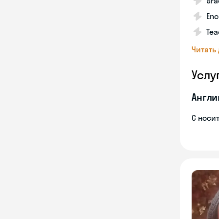
Gra
Enc
Tea
Читать
Услу
Англи
С носи