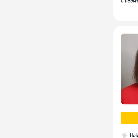
С носи
Hol