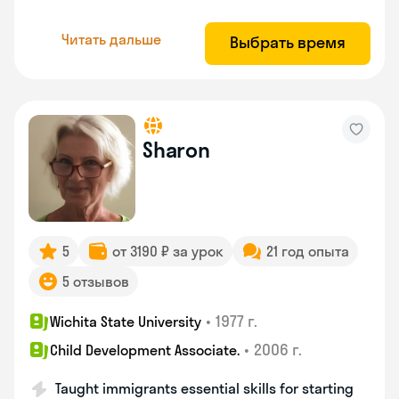
Читать дальше
Выбрать время
Sharon
5
от 3190 ₽ за урок
21 год опыта
5 отзывов
•
1977 г.
Wichita State University
•
2006 г.
Child Development Associate.
Taught immigrants essential skills for starting