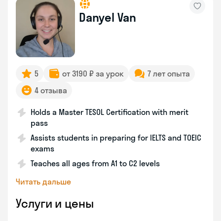
Danyel Van
5
от 3190 ₽ за урок
7 лет опыта
4 отзыва
Holds a Master TESOL Certification with merit
pass
Assists students in preparing for IELTS and TOEIC
exams
Teaches all ages from A1 to C2 levels
Читать дальше
Услуги и цены