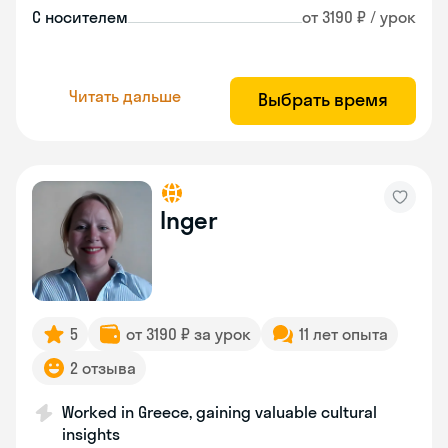
С носителем
от 3190 ₽ / урок
Читать дальше
Выбрать время
Inger
5
от 3190 ₽ за урок
11 лет опыта
2 отзыва
Worked in Greece, gaining valuable cultural
insights