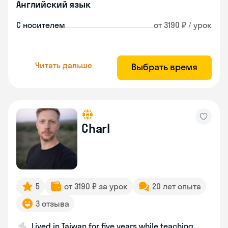
Английский язык
С носителем
от 3190 ₽ / урок
Читать дальше
Выбрать время
Charl
5
от 3190 ₽ за урок
20 лет опыта
3 отзыва
Lived in Taiwan for five years while teaching