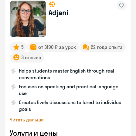
Adjani
5
от 3190 ₽ за урок
22 года опыта
3 отзыва
Helps students master English through real
conversations
Focuses on speaking and practical language
use
Creates lively discussions tailored to individual
goals
Читать дальше
Услуги и цены