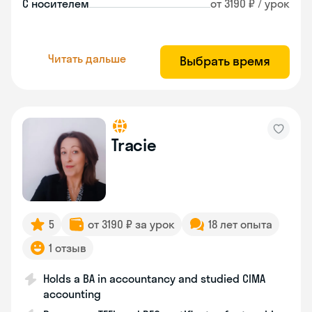
С носителем
от 3190 ₽ / урок
Читать дальше
Выбрать время
Tracie
5
от 3190 ₽ за урок
18 лет опыта
1 отзыв
Holds a BA in accountancy and studied CIMA
accounting