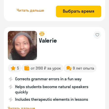
Читать дальше
Выбрать время
Valerie
5
от 3190 ₽ за урок
9 лет опыта
Corrects grammar errors in a fun way
Helps students become natural speakers
quickly
Includes therapeutic elements in lessons
Читать дальше