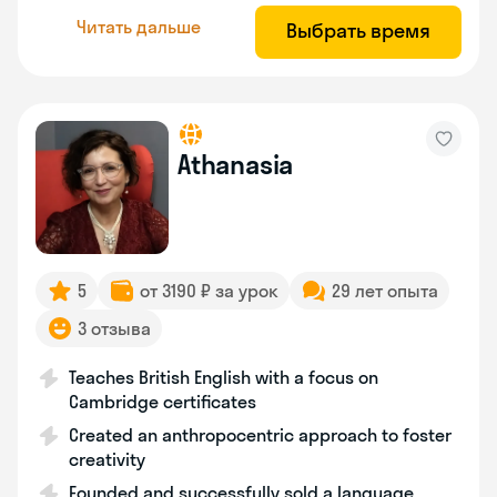
Читать дальше
Выбрать время
Athanasia
5
от 3190 ₽ за урок
29 лет опыта
3 отзыва
Teaches British English with a focus on
Cambridge certificates
Created an anthropocentric approach to foster
creativity
Founded and successfully sold a language