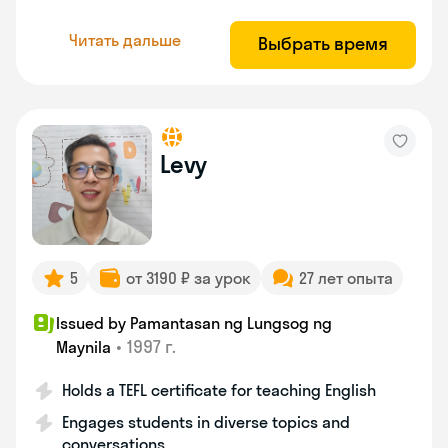
Читать дальше
Выбрать время
Levy
5
от 3190 ₽ за урок
27 лет опыта
Issued by Pamantasan ng Lungsog ng
•
1997 г.
Maynila
Holds a TEFL certificate for teaching English
Engages students in diverse topics and
conversations