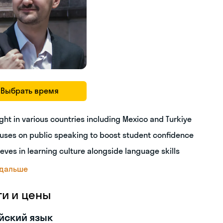
Выбрать время
ght in various countries including Mexico and Turkiye
uses on public speaking to boost student confidence
ieves in learning culture alongside language skills
 дальше
ги и цены
йский язык