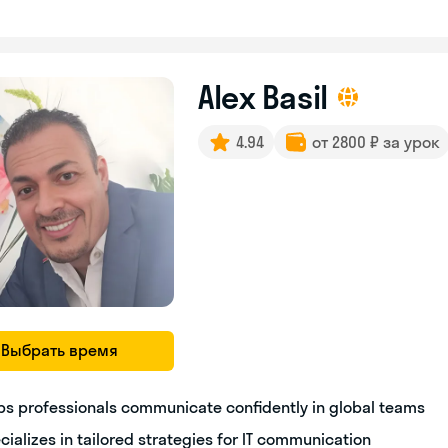
Alex Basil
4.94
от 2800 ₽ за урок
Выбрать время
ps professionals communicate confidently in global teams
cializes in tailored strategies for IT communication