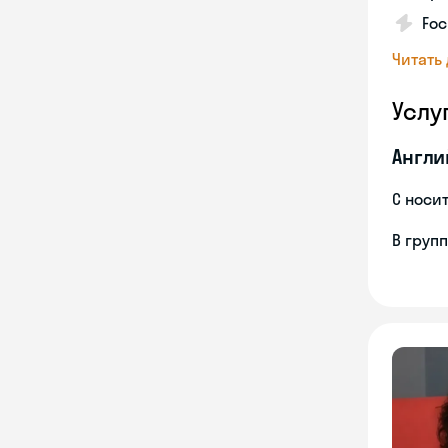
Foc
Читать
Услу
Англи
С носи
В груп