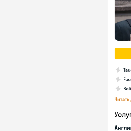
Tau
Foc
Bel
Читать
Услу
Англи