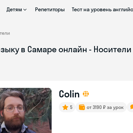
Детям
Репетиторы
Тест на уровень англий
тели
зыку в Самаре онлайн - Носители
Colin
5
от 3190 ₽ за урок