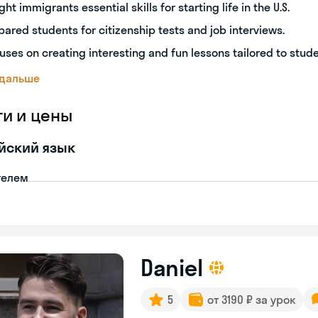
ght immigrants essential skills for starting life in the U.S.
pared students for citizenship tests and job interviews.
uses on creating interesting and fun lessons tailored to stud
 дальше
ги и цены
йский язык
телем
Daniel
5
от 3190 ₽ за урок