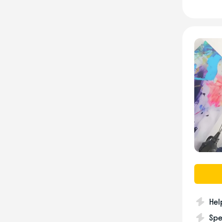
Hel
Spe