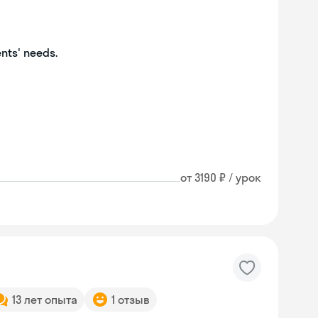
ents' needs.
от 3190 ₽ / урок
13 лет опыта
1 отзыв