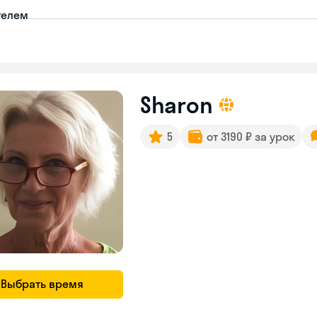
телем
Sharon
5
от 3190 ₽ за урок
Выбрать время