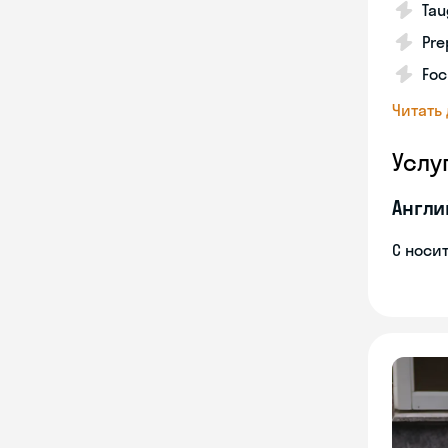
Tau
Pre
Foc
Читать
Услу
Англи
С носи