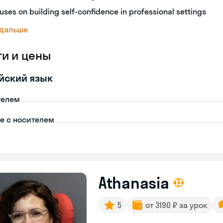
uses on building self-confidence in professional settings
 дальше
ги и цены
йский язык
телем
пе с носителем
Athanasia
5
от 3190 ₽ за урок