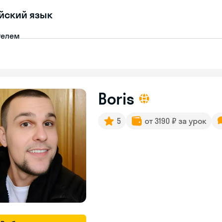
йский язык
телем
Boris
5
от 3190 ₽ за урок