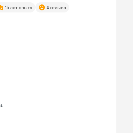
15 лет опыта
4 отзыва
es
Skyeng Chat
online