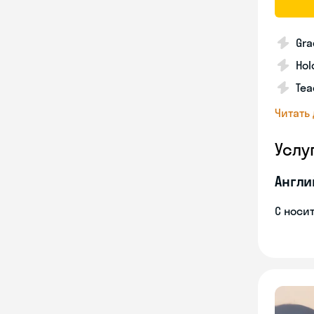
Gra
Hol
Tea
Читать
Услу
Англи
С носи