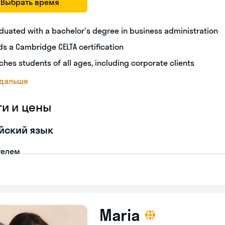
Выбрать время
duated with a bachelor's degree in business administration
ds a Cambridge CELTA certification
ches students of all ages, including corporate clients
 дальше
ги и цены
йский язык
телем
Maria