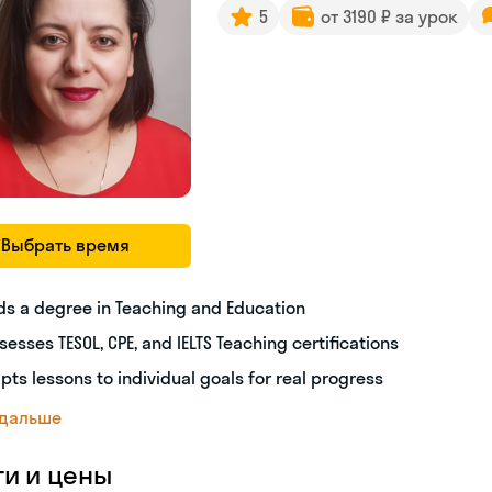
5
от 3190 ₽ за урок
Выбрать время
ds a degree in Teaching and Education
sesses TESOL, CPE, and IELTS Teaching certifications
pts lessons to individual goals for real progress
 дальше
ги и цены