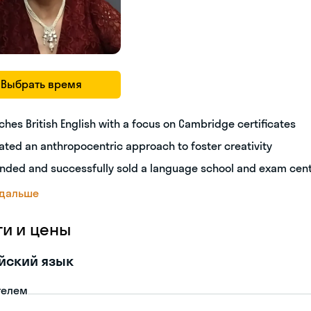
Выбрать время
ches British English with a focus on Cambridge certificates
ated an anthropocentric approach to foster creativity
nded and successfully sold a language school and exam cen
 дальше
ги и цены
йский язык
телем