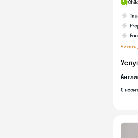
Chil
Tau
Pre
Foc
Читать
Услу
Англи
С носи