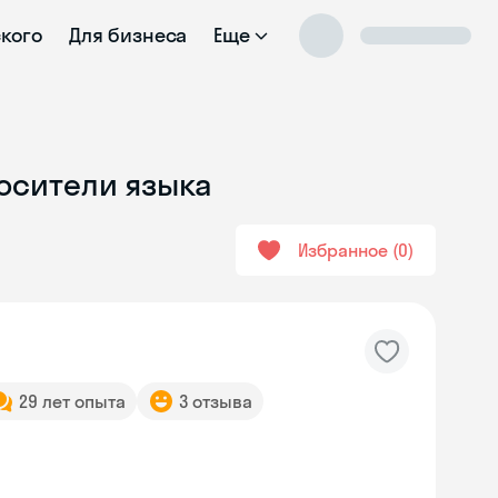
ского
Для бизнеса
Еще
Носители языка
Избранное
0
29 лет опыта
3 отзыва