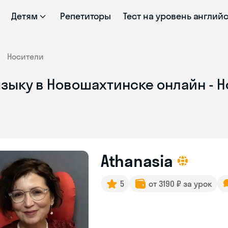
Детям
Репетиторы
Тест на уровень англий
Носители
зыку в Новошахтинске онлайн - 
Athanasia
5
от 3190 ₽ за урок