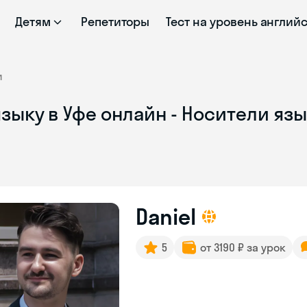
Детям
Репетиторы
Тест на уровень англий
и
зыку в Уфе онлайн - Носители яз
Daniel
5
от 3190 ₽ за урок