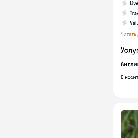
Liv
Tra
Val
Читать
Услу
Англи
С носи