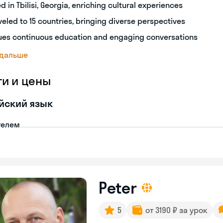
ed in Tbilisi, Georgia, enriching cultural experiences
veled to 15 countries, bringing diverse perspectives
ues continuous education and engaging conversations
 дальше
ги и цены
йский язык
телем
Peter
5
от 3190 ₽ за урок