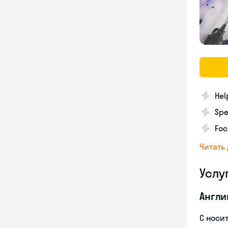
Hel
Spe
Foc
Читать
Услу
Англи
С носи