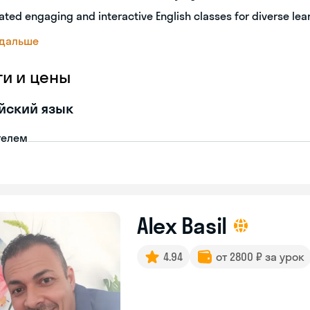
ated engaging and interactive English classes for diverse lea
 дальше
ги и цены
йский язык
телем
Alex Basil
4.94
от 2800 ₽ за урок