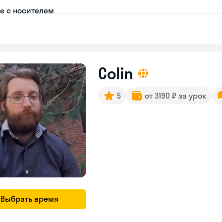
пе с носителем
Colin
5
от 3190 ₽ за урок
Выбрать время