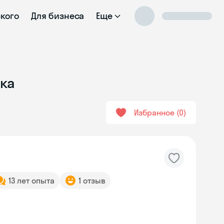
ского
Для бизнеса
Еще
ыка
Избранное
0
13 лет опыта
1 отзыв