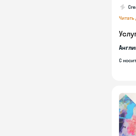
Cre
Читать
Услу
Англи
С носи