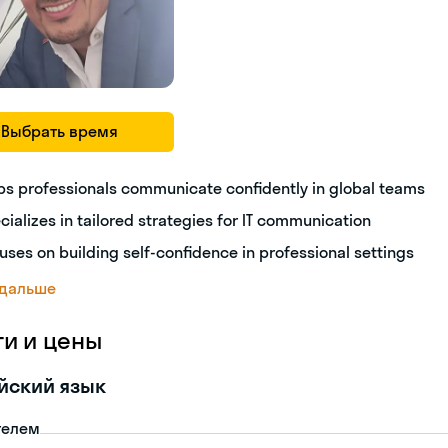
Выбрать время
ps professionals communicate confidently in global teams
cializes in tailored strategies for IT communication
uses on building self-confidence in professional settings
 дальше
ги и цены
йский язык
телем