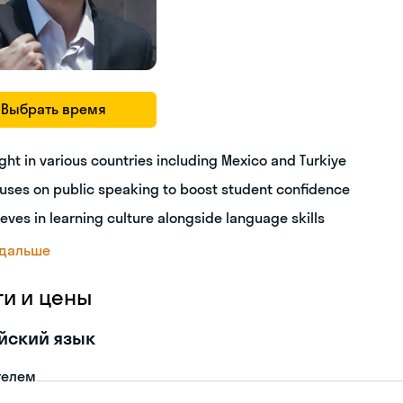
Выбрать время
ght in various countries including Mexico and Turkiye
uses on public speaking to boost student confidence
ieves in learning culture alongside language skills
 дальше
ги и цены
йский язык
телем