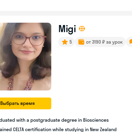
Migi
5
от 3190 ₽ за урок
Выбрать время
duated with a postgraduate degree in Biosciences
ained CELTA certification while studying in New Zealand