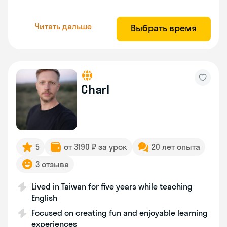
Читать дальше
Выбрать время
Charl
5
от 3190 ₽ за урок
20 лет опыта
3 отзыва
Lived in Taiwan for five years while teaching
English
Focused on creating fun and enjoyable learning
experiences