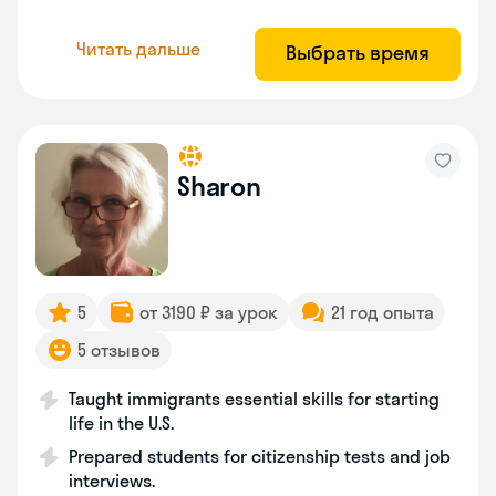
Читать дальше
Выбрать время
Sharon
5
от 3190 ₽ за урок
21 год опыта
5 отзывов
Taught immigrants essential skills for starting
life in the U.S.
Prepared students for citizenship tests and job
interviews.