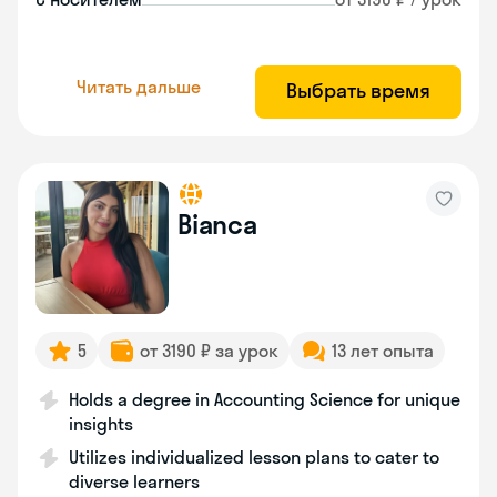
Читать дальше
Выбрать время
Bianca
5
от 3190 ₽ за урок
13 лет опыта
Holds a degree in Accounting Science for unique
insights
Utilizes individualized lesson plans to cater to
diverse learners