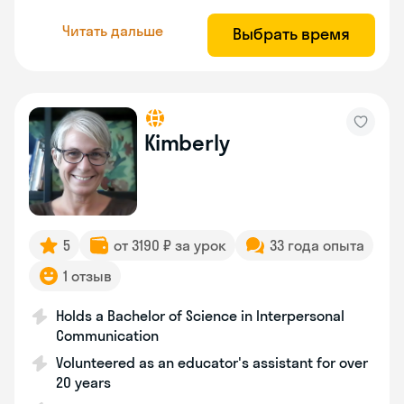
Читать дальше
Выбрать время
Kimberly
5
от 3190 ₽ за урок
33 года опыта
1 отзыв
Holds a Bachelor of Science in Interpersonal
Communication
Volunteered as an educator's assistant for over
20 years