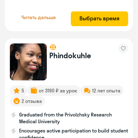
Читать дальше
Выбрать время
Phindokuhle
5
от 3190 ₽ за урок
12 лет опыта
2 отзыва
Graduated from the Privolzhsky Research
Medical University
Encourages active participation to build student
confidence