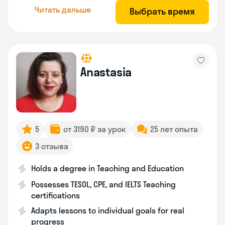
Читать дальше
Выбрать время
Anastasia
5
от 3190 ₽ за урок
25 лет опыта
3 отзыва
Holds a degree in Teaching and Education
Possesses TESOL, CPE, and IELTS Teaching
certifications
Adapts lessons to individual goals for real
progress