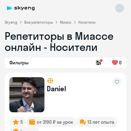
Skyeng
Все репетиторы
Миасс
Носители
Репетиторы в Миассе
онлайн - Носители
Фильтры
0
Skyeng Chat
online
Daniel
5
от 3190 ₽ за урок
13 лет опыта