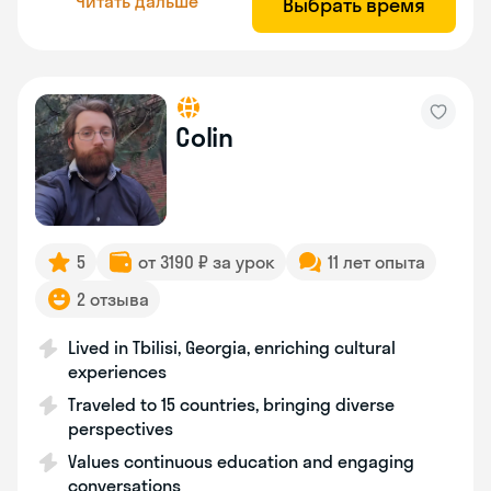
Читать дальше
Выбрать время
Colin
5
от 3190 ₽ за урок
11 лет опыта
2 отзыва
Lived in Tbilisi, Georgia, enriching cultural
experiences
Traveled to 15 countries, bringing diverse
perspectives
Values continuous education and engaging
conversations