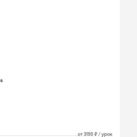
es
Skyeng Chat
от 3190 ₽ / урок
online