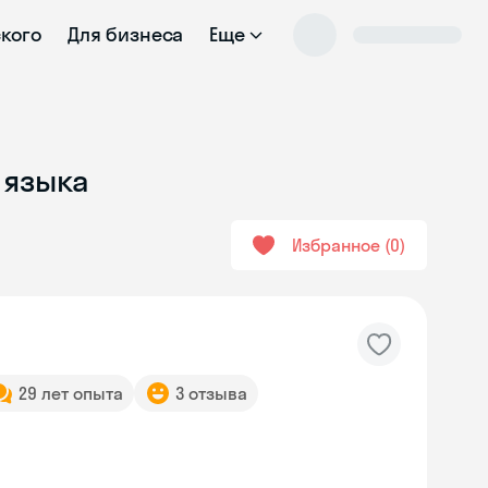
ского
Для бизнеса
Еще
 языка
Избранное
0
29 лет опыта
3 отзыва