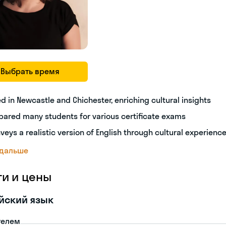
Выбрать время
ed in Newcastle and Chichester, enriching cultural insights
pared many students for various certificate exams
veys a realistic version of English through cultural experienc
 дальше
ги и цены
йский язык
телем