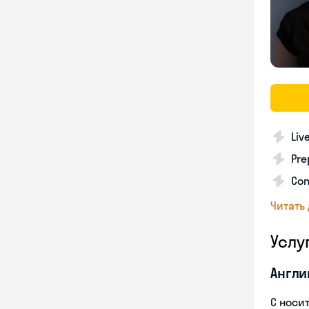
Liv
Pre
Con
Читать
Услу
Англи
С носи