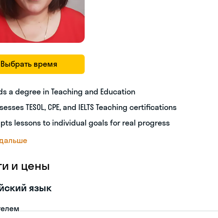
Выбрать время
ds a degree in Teaching and Education
sesses TESOL, CPE, and IELTS Teaching certifications
pts lessons to individual goals for real progress
 дальше
ги и цены
йский язык
телем