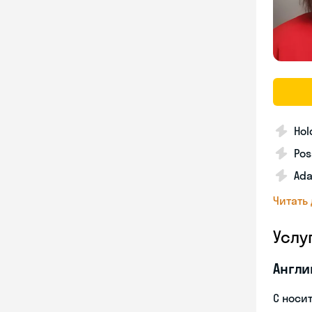
Hol
Pos
Ada
Читать
Услу
Англи
С носи