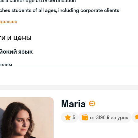
ds a Cambridge CELTA certification
ches students of all ages, including corporate clients
 дальше
ги и цены
йский язык
телем
Maria
5
от 3190 ₽ за урок