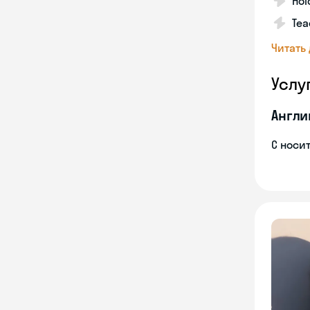
Hol
Tea
Читать
Услу
Англи
С носи