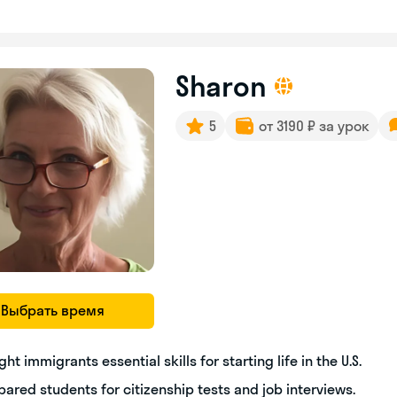
Sharon
5
от 3190 ₽ за урок
Выбрать время
ght immigrants essential skills for starting life in the U.S.
pared students for citizenship tests and job interviews.