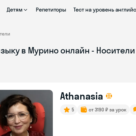
Детям
Репетиторы
Тест на уровень англий
тели
зыку в Мурино онлайн - Носители
Athanasia
5
от 3190 ₽ за урок