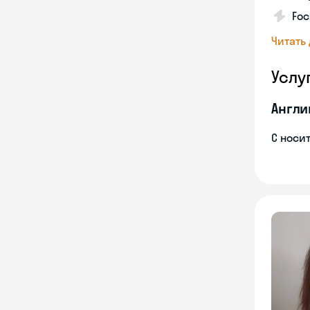
Foc
Читать
Услу
Англи
С носи