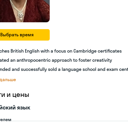
Выбрать время
ches British English with a focus on Cambridge certificates
ated an anthropocentric approach to foster creativity
nded and successfully sold a language school and exam cen
 дальше
ги и цены
йский язык
телем