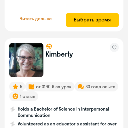
Читать дальше
Выбрать время
Kimberly
5
от 3190 ₽ за урок
33 года опыта
1 отзыв
Holds a Bachelor of Science in Interpersonal
Communication
Volunteered as an educator's assistant for over