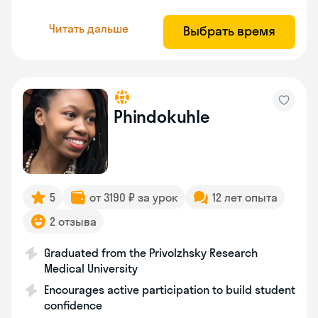
Читать дальше
Выбрать время
Phindokuhle
5
от 3190 ₽ за урок
12 лет опыта
2 отзыва
Graduated from the Privolzhsky Research
Medical University
Encourages active participation to build student
confidence