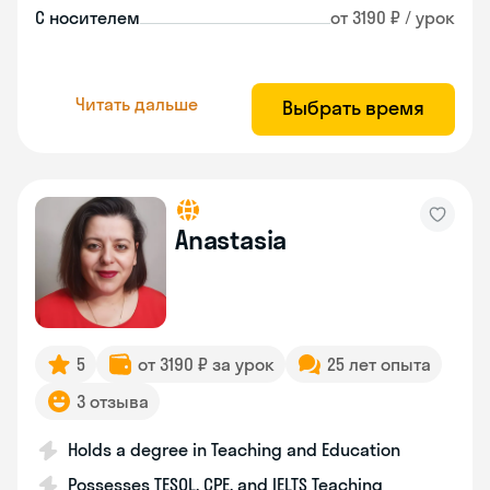
С носителем
от 3190 ₽ / урок
Читать дальше
Выбрать время
Anastasia
5
от 3190 ₽ за урок
25 лет опыта
3 отзыва
Holds a degree in Teaching and Education
Possesses TESOL, CPE, and IELTS Teaching