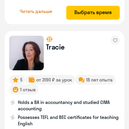
Читать дальше
Выбрать время
Tracie
5
от 3190 ₽ за урок
18 лет опыта
1 отзыв
Holds a BA in accountancy and studied CIMA
accounting
Possesses TEFL and BEC certificates for teaching
English