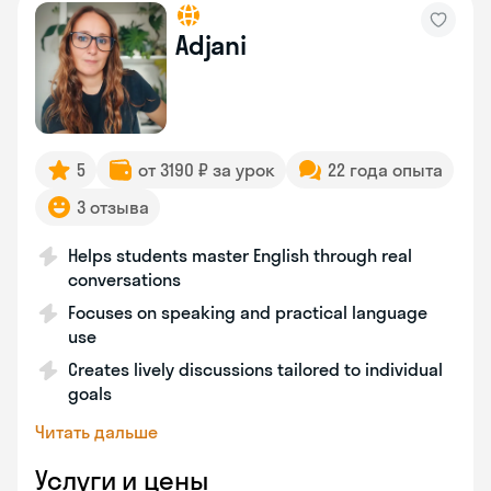
Adjani
5
от 3190 ₽ за урок
22 года опыта
3 отзыва
Helps students master English through real
conversations
Focuses on speaking and practical language
use
Creates lively discussions tailored to individual
goals
Читать дальше
Услуги и цены