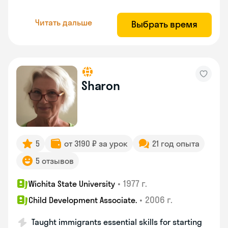
Читать дальше
Выбрать время
Sharon
5
от 3190 ₽ за урок
21 год опыта
5 отзывов
•
1977 г.
Wichita State University
•
2006 г.
Child Development Associate.
Taught immigrants essential skills for starting