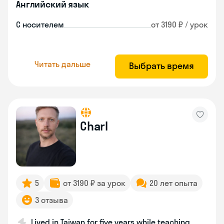
Английский язык
С носителем
от 3190 ₽ / урок
Читать дальше
Выбрать время
Charl
5
от 3190 ₽ за урок
20 лет опыта
3 отзыва
Lived in Taiwan for five years while teaching