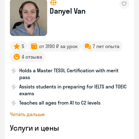
Danyel Van
5
от 3190 ₽ за урок
7 лет опыта
4 отзыва
Holds a Master TESOL Certification with merit
pass
Assists students in preparing for IELTS and TOEIC
exams
Teaches all ages from A1 to C2 levels
Читать дальше
Услуги и цены