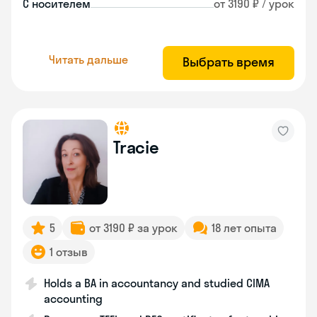
С носителем
от 3190 ₽ / урок
Читать дальше
Выбрать время
Tracie
5
от 3190 ₽ за урок
18 лет опыта
1 отзыв
Holds a BA in accountancy and studied CIMA
accounting