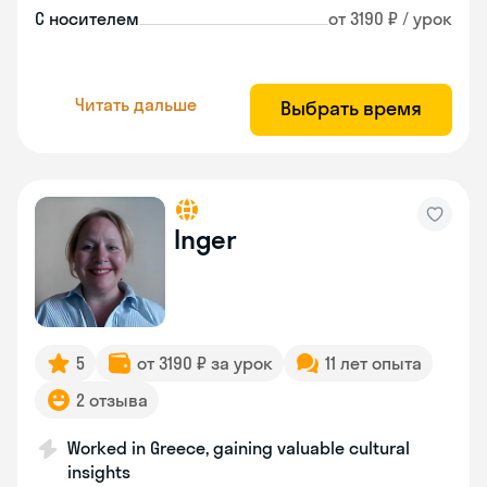
С носителем
от 3190 ₽ / урок
Читать дальше
Выбрать время
Inger
5
от 3190 ₽ за урок
11 лет опыта
2 отзыва
Worked in Greece, gaining valuable cultural
insights