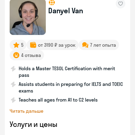
Danyel Van
5
от 3190 ₽ за урок
7 лет опыта
4 отзыва
Holds a Master TESOL Certification with merit
pass
Assists students in preparing for IELTS and TOEIC
exams
Teaches all ages from A1 to C2 levels
Читать дальше
Услуги и цены