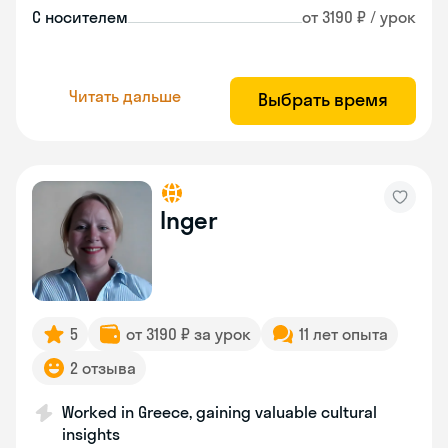
С носителем
от 3190 ₽ / урок
Читать дальше
Выбрать время
Inger
5
от 3190 ₽ за урок
11 лет опыта
2 отзыва
Worked in Greece, gaining valuable cultural
insights