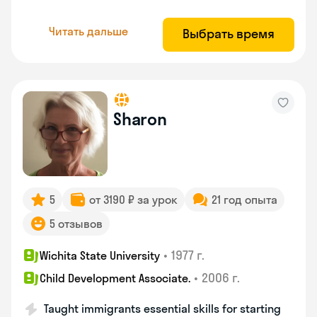
Читать дальше
Выбрать время
Sharon
5
от 3190 ₽ за урок
21 год опыта
5 отзывов
•
1977 г.
Wichita State University
•
2006 г.
Child Development Associate.
Taught immigrants essential skills for starting