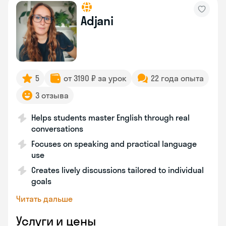
Adjani
5
от 3190 ₽ за урок
22 года опыта
3 отзыва
Helps students master English through real
conversations
Focuses on speaking and practical language
use
Creates lively discussions tailored to individual
goals
Читать дальше
Услуги и цены