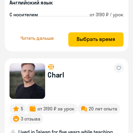
Английский язык
С носителем
от 3190 ₽ / урок
Читать дальше
Выбрать время
Charl
5
от 3190 ₽ за урок
20 лет опыта
3 отзыва
Lived in Taiwan for five years while teaching