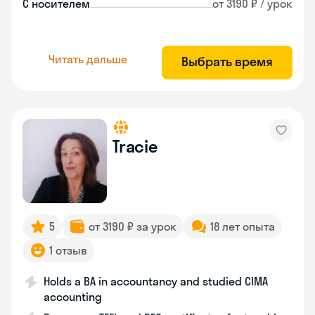
С носителем
от 3190 ₽ / урок
Читать дальше
Выбрать время
Tracie
5
от 3190 ₽ за урок
18 лет опыта
1 отзыв
Holds a BA in accountancy and studied CIMA
accounting