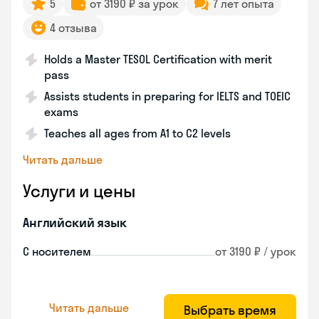
5
от 3190 ₽ за урок
7 лет опыта
4 отзыва
Holds a Master TESOL Certification with merit
pass
Assists students in preparing for IELTS and TOEIC
exams
Teaches all ages from A1 to C2 levels
Читать дальше
Услуги и цены
Английский язык
С носителем
от 3190 ₽ / урок
Читать дальше
Выбрать время