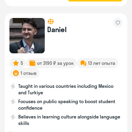
Daniel
5
от 3190 ₽ за урок
13 лет опыта
1 отзыв
Taught in various countries including Mexico
and Turkiye
Focuses on public speaking to boost student
confidence
Believes in learning culture alongside language
skills