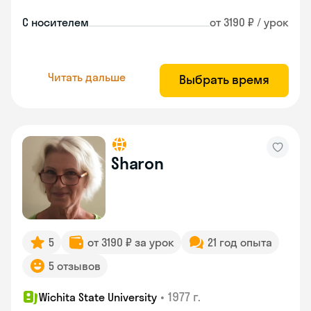
С носителем
от 3190 ₽ / урок
Читать дальше
Выбрать время
Sharon
5
от 3190 ₽ за урок
21 год опыта
5 отзывов
•
1977 г.
Wichita State University