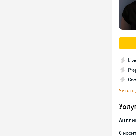
Liv
Pre
Con
Читать
Услу
Англи
С носи