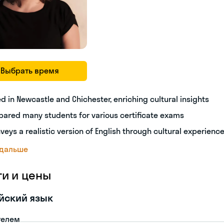
Выбрать время
ed in Newcastle and Chichester, enriching cultural insights
pared many students for various certificate exams
veys a realistic version of English through cultural experienc
 дальше
ги и цены
йский язык
телем