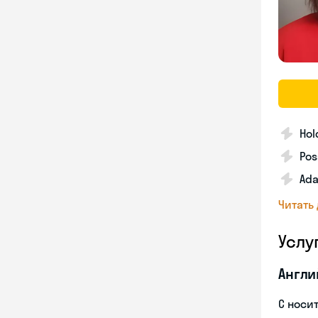
Hol
Pos
Ada
Читать
Услу
Англи
С носи