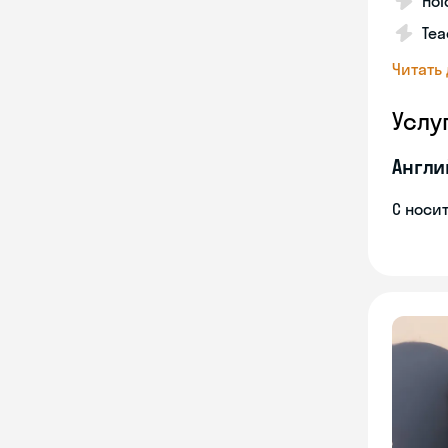
Hol
Tea
Читать
Услу
Англи
С носи