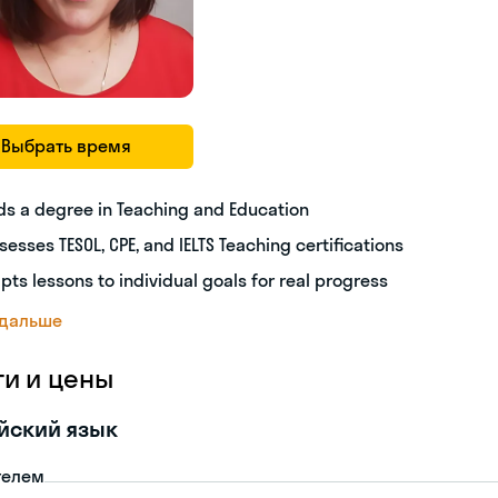
Выбрать время
ds a degree in Teaching and Education
sesses TESOL, CPE, and IELTS Teaching certifications
pts lessons to individual goals for real progress
 дальше
ги и цены
йский язык
телем