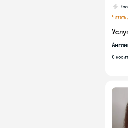
Foc
Читать
Услу
Англи
С носи