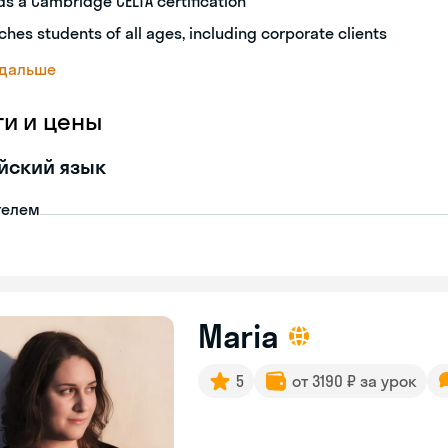
ds a Cambridge CELTA certification
ches students of all ages, including corporate clients
 дальше
ги и цены
йский язык
телем
Maria
5
от 3190 ₽ за урок