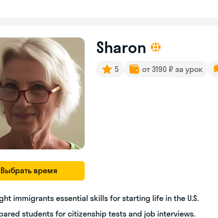
Sharon
5
от 3190 ₽ за урок
Выбрать время
ght immigrants essential skills for starting life in the U.S.
pared students for citizenship tests and job interviews.