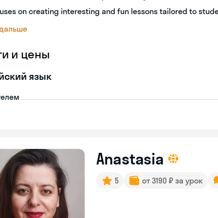
uses on creating interesting and fun lessons tailored to stud
 дальше
ги и цены
йский язык
телем
Anastasia
5
от 3190 ₽ за урок