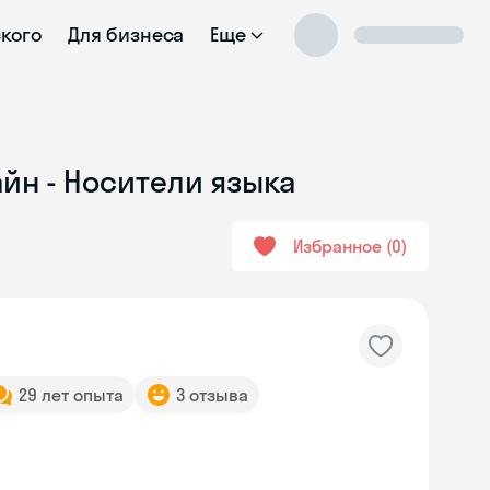
ского
Для бизнеса
Еще
йн - Носители языка
Избранное
0
29 лет опыта
3 отзыва