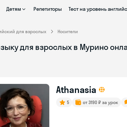
Детям
Репетиторы
Тест на уровень англий
ийский для взрослых
Носители
зыку для взрослых в Мурино онла
Athanasia
5
от 3190 ₽ за урок