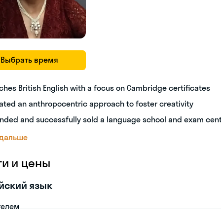
Выбрать время
ches British English with a focus on Cambridge certificates
ated an anthropocentric approach to foster creativity
nded and successfully sold a language school and exam cen
 дальше
ги и цены
йский язык
телем