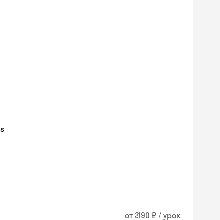
es
Skyeng Chat
от 3190 ₽ / урок
online