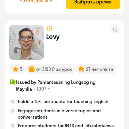
Читать дальше
Выбрать время
Levy
5
от 3190 ₽ за урок
27 лет опыта
Issued by Pamantasan ng Lungsog ng
•
1997 г.
Maynila
Holds a TEFL certificate for teaching English
Engages students in diverse topics and
conversations
Prepares students for IELTS and job interviews