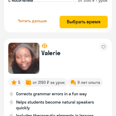
С носителем
от 3190 ₽ / урок
Читать дальше
Выбрать время
Valerie
5
от 3190 ₽ за урок
9 лет опыта
Corrects grammar errors in a fun way
Helps students become natural speakers
quickly
Includes therapeutic elements in lessons