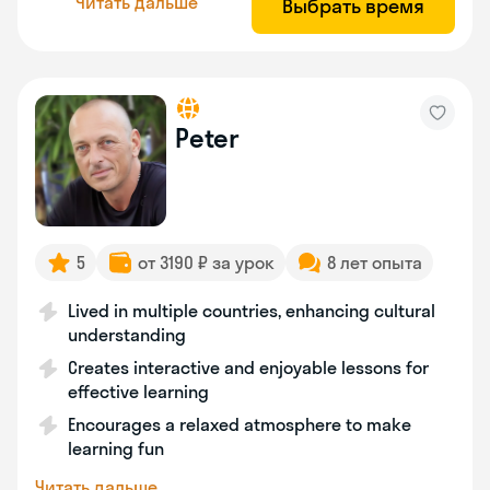
Читать дальше
Выбрать время
Peter
5
от 3190 ₽ за урок
8 лет опыта
Lived in multiple countries, enhancing cultural
understanding
Creates interactive and enjoyable lessons for
effective learning
Encourages a relaxed atmosphere to make
learning fun
Читать дальше