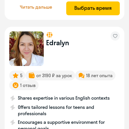
Читать дальше
Выбрать время
Edralyn
5
от 3190 ₽ за урок
18 лет опыта
1 отзыв
Shares expertise in various English contexts
Offers tailored lessons for teens and
professionals
Encourages a supportive environment for
personal goals