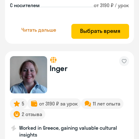
С носителем
от 3190 ₽ / урок
Читать дальше
Выбрать время
Inger
5
от 3190 ₽ за урок
11 лет опыта
2 отзыва
Worked in Greece, gaining valuable cultural
insights