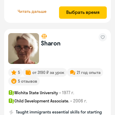
Читать дальше
Выбрать время
Sharon
5
от 3190 ₽ за урок
21 год опыта
5 отзывов
•
1977 г.
Wichita State University
•
2006 г.
Child Development Associate.
Taught immigrants essential skills for starting