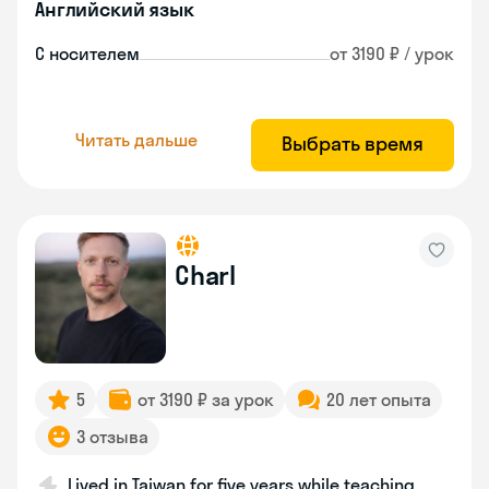
Английский язык
С носителем
от 3190 ₽ / урок
Читать дальше
Выбрать время
Charl
5
от 3190 ₽ за урок
20 лет опыта
3 отзыва
Lived in Taiwan for five years while teaching