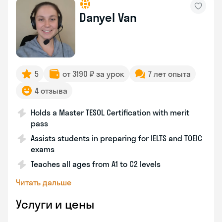
Danyel Van
5
от 3190 ₽ за урок
7 лет опыта
4 отзыва
Holds a Master TESOL Certification with merit
pass
Assists students in preparing for IELTS and TOEIC
exams
Teaches all ages from A1 to C2 levels
Читать дальше
Услуги и цены