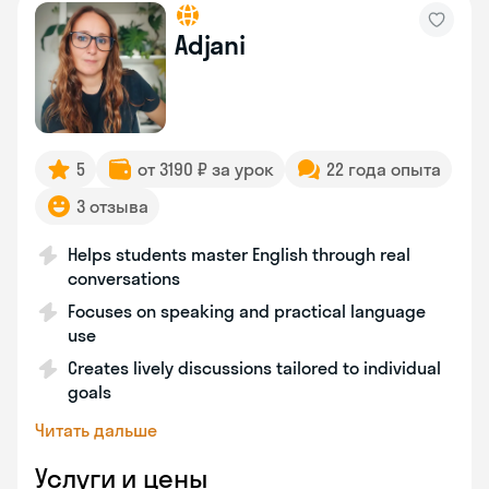
Adjani
5
от 3190 ₽ за урок
22 года опыта
3 отзыва
Helps students master English through real
conversations
Focuses on speaking and practical language
use
Creates lively discussions tailored to individual
goals
Читать дальше
Услуги и цены