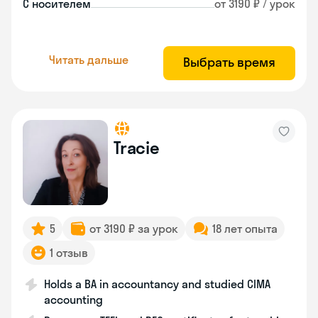
С носителем
от 3190 ₽ / урок
Читать дальше
Выбрать время
Tracie
5
от 3190 ₽ за урок
18 лет опыта
1 отзыв
Holds a BA in accountancy and studied CIMA
accounting