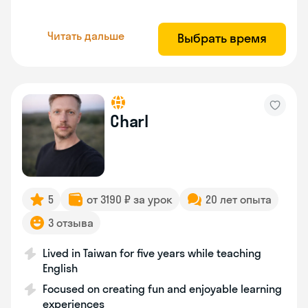
Читать дальше
Выбрать время
Charl
5
от 3190 ₽ за урок
20 лет опыта
3 отзыва
Lived in Taiwan for five years while teaching
English
Focused on creating fun and enjoyable learning
experiences