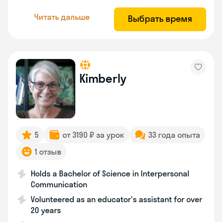
Читать дальше
Выбрать время
Kimberly
5
от 3190 ₽ за урок
33 года опыта
1 отзыв
Holds a Bachelor of Science in Interpersonal
Communication
Volunteered as an educator's assistant for over
20 years