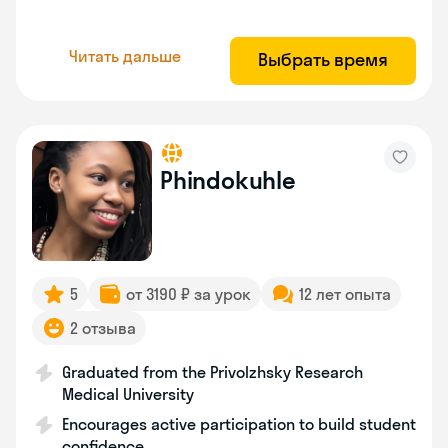
Читать дальше
Выбрать время
Phindokuhle
5
от 3190 ₽ за урок
12 лет опыта
2 отзыва
Graduated from the Privolzhsky Research
Medical University
Encourages active participation to build student
confidence