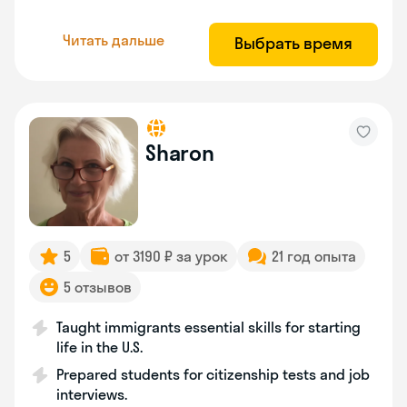
Читать дальше
Выбрать время
Sharon
5
от 3190 ₽ за урок
21 год опыта
5 отзывов
Taught immigrants essential skills for starting
life in the U.S.
Prepared students for citizenship tests and job
interviews.