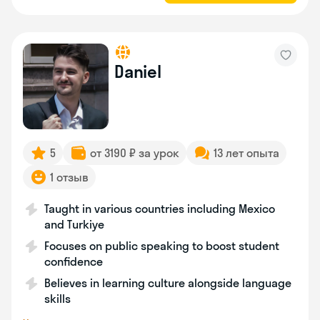
Daniel
5
от 3190 ₽ за урок
13 лет опыта
1 отзыв
Taught in various countries including Mexico
and Turkiye
Focuses on public speaking to boost student
confidence
Believes in learning culture alongside language
skills