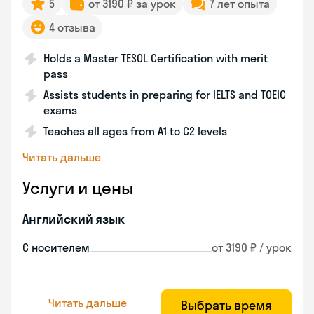
5
от 3190 ₽ за урок
7 лет опыта
4 отзыва
Holds a Master TESOL Certification with merit
pass
Assists students in preparing for IELTS and TOEIC
exams
Teaches all ages from A1 to C2 levels
Читать дальше
Услуги и цены
Английский язык
С носителем
от 3190 ₽ / урок
Читать дальше
Выбрать время