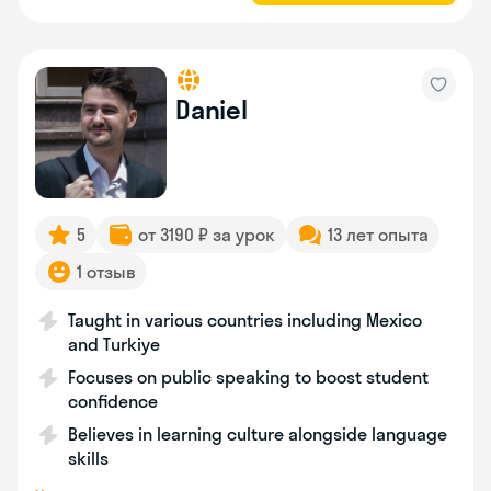
Daniel
5
от 3190 ₽ за урок
13 лет опыта
1 отзыв
Taught in various countries including Mexico
and Turkiye
Focuses on public speaking to boost student
confidence
Believes in learning culture alongside language
skills