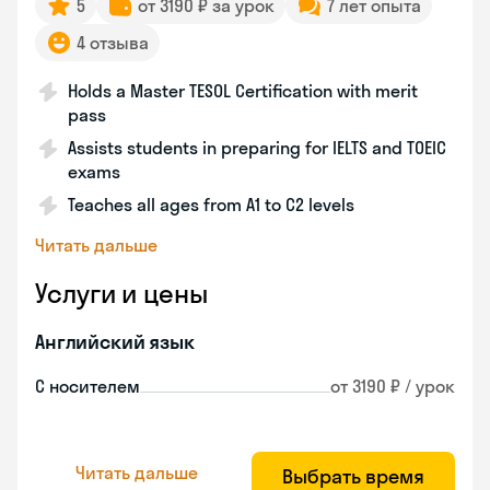
5
от 3190 ₽ за урок
7 лет опыта
4 отзыва
Holds a Master TESOL Certification with merit
pass
Assists students in preparing for IELTS and TOEIC
exams
Teaches all ages from A1 to C2 levels
Читать дальше
Услуги и цены
Английский язык
С носителем
от 3190 ₽ / урок
Читать дальше
Выбрать время