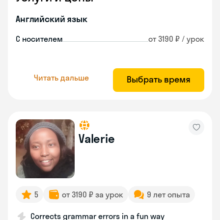
Английский язык
С носителем
от 3190 ₽ / урок
Читать дальше
Выбрать время
Valerie
5
от 3190 ₽ за урок
9 лет опыта
Corrects grammar errors in a fun way