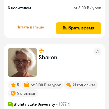
С носителем
от 3190 ₽ / урок
Читать дальше
Выбрать время
Sharon
5
от 3190 ₽ за урок
21 год опыта
5 отзывов
•
1977 г.
Wichita State University