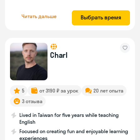
Читать дальше
Выбрать время
Charl
5
от 3190 ₽ за урок
20 лет опыта
3 отзыва
Lived in Taiwan for five years while teaching
English
Focused on creating fun and enjoyable learning
experiences