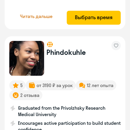
Читать дальше
Выбрать время
Phindokuhle
5
от 3190 ₽ за урок
12 лет опыта
2 отзыва
Graduated from the Privolzhsky Research
Medical University
Encourages active participation to build student
confidence