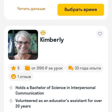
Читать дальше
Выбрать время
Kimberly
5
от 3190 ₽ за урок
33 года опыта
1 отзыв
Holds a Bachelor of Science in Interpersonal
Communication
Volunteered as an educator's assistant for over
20 years