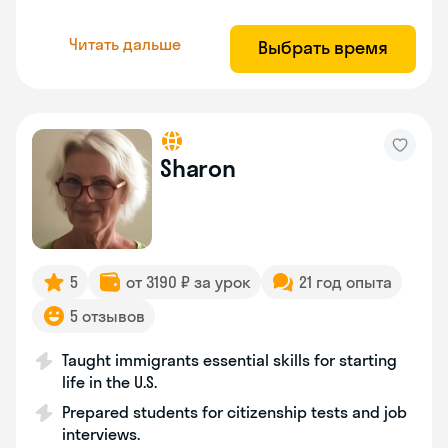
Читать дальше
Выбрать время
Sharon
5
от 3190 ₽ за урок
21 год опыта
5 отзывов
Taught immigrants essential skills for starting
life in the U.S.
Prepared students for citizenship tests and job
interviews.