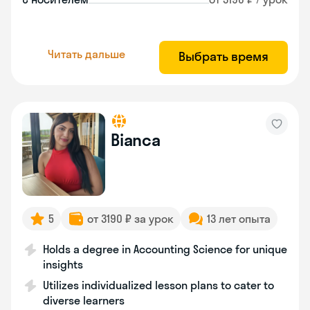
Читать дальше
Выбрать время
Bianca
5
от 3190 ₽ за урок
13 лет опыта
Holds a degree in Accounting Science for unique
insights
Utilizes individualized lesson plans to cater to
diverse learners