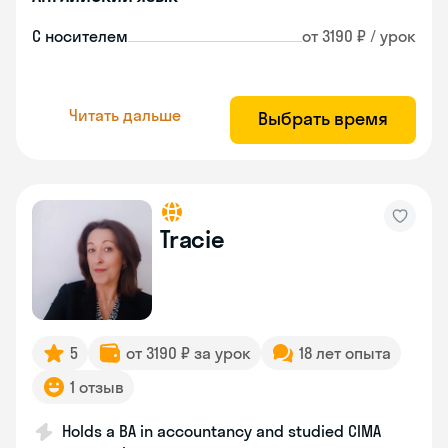
С носителем
от 3190 ₽ / урок
Читать дальше
Выбрать время
Tracie
5
от 3190 ₽ за урок
18 лет опыта
1 отзыв
Holds a BA in accountancy and studied CIMA