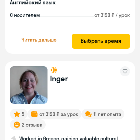
Английский язык
С носителем
от 3190 ₽ / урок
Читать дальше
Выбрать время
Inger
5
от 3190 ₽ за урок
11 лет опыта
2 отзыва
Worked in Greece, gaining valuable cultural