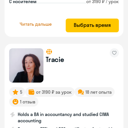
С носителем
от 3190 ₽ / урок
Читать дальше
Выбрать время
Tracie
5
от 3190 ₽ за урок
18 лет опыта
1 отзыв
Holds a BA in accountancy and studied CIMA
accounting