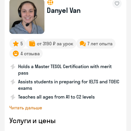
Danyel Van
5
от 3190 ₽ за урок
7 лет опыта
4 отзыва
Holds a Master TESOL Certification with merit
pass
Assists students in preparing for IELTS and TOEIC
exams
Teaches all ages from A1 to C2 levels
Читать дальше
Услуги и цены