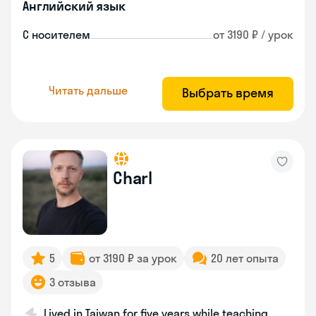
Английский язык
С носителем
от 3190 ₽ / урок
Читать дальше
Выбрать время
Charl
5
от 3190 ₽ за урок
20 лет опыта
3 отзыва
Lived in Taiwan for five years while teaching