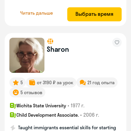
Читать дальше
Выбрать время
Sharon
5
от 3190 ₽ за урок
21 год опыта
5 отзывов
•
1977 г.
Wichita State University
•
2006 г.
Child Development Associate.
Taught immigrants essential skills for starting