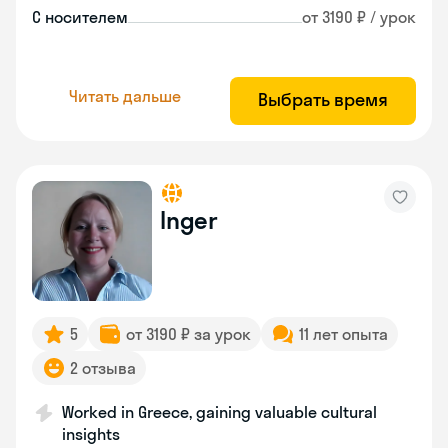
С носителем
от 3190 ₽ / урок
Читать дальше
Выбрать время
Inger
5
от 3190 ₽ за урок
11 лет опыта
2 отзыва
Worked in Greece, gaining valuable cultural
insights