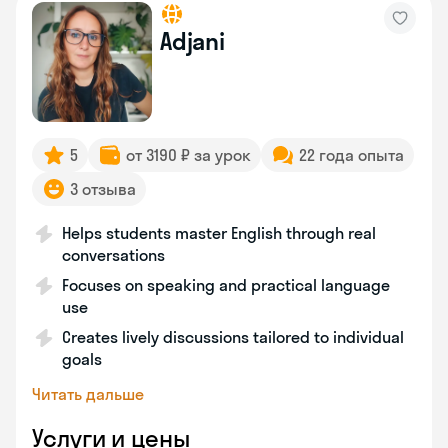
Adjani
5
от 3190 ₽ за урок
22 года опыта
3 отзыва
Helps students master English through real
conversations
Focuses on speaking and practical language
use
Creates lively discussions tailored to individual
goals
Читать дальше
Услуги и цены