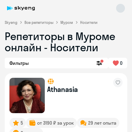
Skyeng
Все репетиторы
Муром
Носители
Репетиторы в Муроме
онлайн - Носители
Фильтры
0
Skyeng Chat
online
Athanasia
5
от 3190 ₽ за урок
29 лет опыта