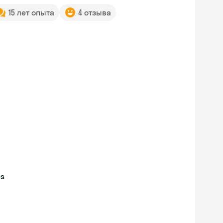
15 лет опыта
4 отзыва
es
Skyeng Chat
online