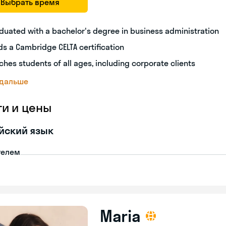
Выбрать время
duated with a bachelor's degree in business administration
ds a Cambridge CELTA certification
ches students of all ages, including corporate clients
 дальше
ги и цены
йский язык
телем
Maria