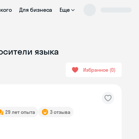
ского
Для бизнеса
Еще
Носители языка
Избранное
0
29 лет опыта
3 отзыва