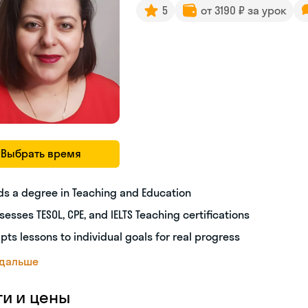
5
от 3190 ₽ за урок
Выбрать время
ds a degree in Teaching and Education
sesses TESOL, CPE, and IELTS Teaching certifications
pts lessons to individual goals for real progress
 дальше
ги и цены