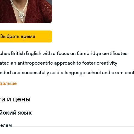
Выбрать время
ches British English with a focus on Cambridge certificates
ated an anthropocentric approach to foster creativity
nded and successfully sold a language school and exam cen
 дальше
ги и цены
йский язык
телем