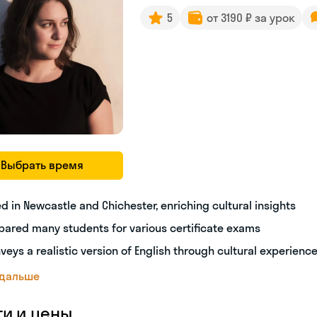
5
от 3190 ₽ за урок
Выбрать время
ed in Newcastle and Chichester, enriching cultural insights
pared many students for various certificate exams
veys a realistic version of English through cultural experienc
 дальше
ги и цены