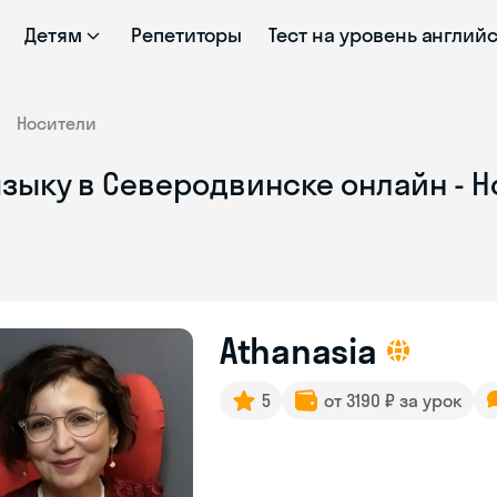
Детям
Репетиторы
Тест на уровень англий
Носители
зыку в Северодвинске онлайн - 
Athanasia
5
от 3190 ₽ за урок