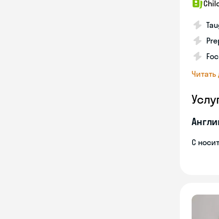
Chil
Tau
Pre
Foc
Читать
Услу
Англи
С носи