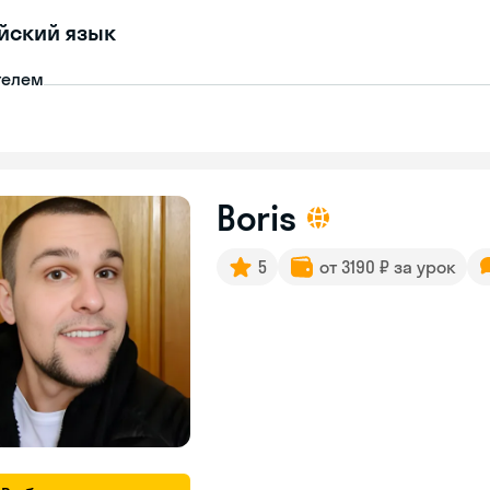
йский язык
телем
Boris
5
от 3190 ₽ за урок