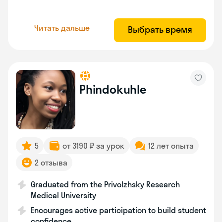
Читать дальше
Выбрать время
Phindokuhle
5
от 3190 ₽ за урок
12 лет опыта
2 отзыва
Graduated from the Privolzhsky Research
Medical University
Encourages active participation to build student
confidence