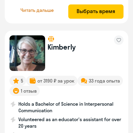
Читать дальше
Выбрать время
Kimberly
5
от 3190 ₽ за урок
33 года опыта
1 отзыв
Holds a Bachelor of Science in Interpersonal
Communication
Volunteered as an educator's assistant for over
20 years