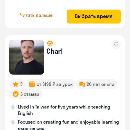
Читать дальше
Выбрать время
Charl
5
от 3190 ₽ за урок
20 лет опыта
3 отзыва
Lived in Taiwan for five years while teaching
English
Focused on creating fun and enjoyable learning
experiences