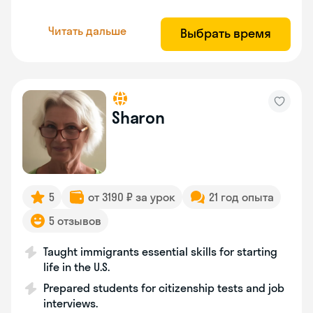
Читать дальше
Выбрать время
Sharon
5
от 3190 ₽ за урок
21 год опыта
5 отзывов
Taught immigrants essential skills for starting
life in the U.S.
Prepared students for citizenship tests and job
interviews.