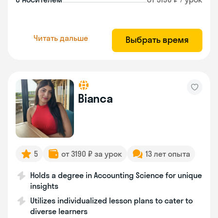
Читать дальше
Выбрать время
Bianca
5
от 3190 ₽ за урок
13 лет опыта
Holds a degree in Accounting Science for unique
insights
Utilizes individualized lesson plans to cater to
diverse learners