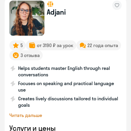
Adjani
5
от 3190 ₽ за урок
22 года опыта
3 отзыва
Helps students master English through real
conversations
Focuses on speaking and practical language
use
Creates lively discussions tailored to individual
goals
Читать дальше
Услуги и цены