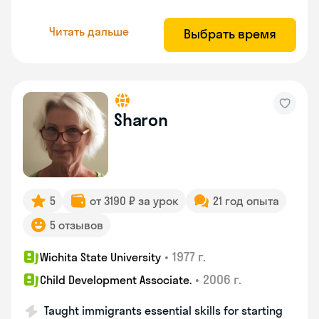
Читать дальше
Выбрать время
Sharon
5
от 3190 ₽ за урок
21 год опыта
5 отзывов
•
1977 г.
Wichita State University
•
2006 г.
Child Development Associate.
Taught immigrants essential skills for starting