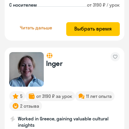
С носителем
от 3190 ₽ / урок
Читать дальше
Выбрать время
Inger
5
от 3190 ₽ за урок
11 лет опыта
2 отзыва
Worked in Greece, gaining valuable cultural
insights