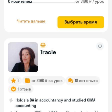
С носителем
от 3190 ₽ / урок
Читать дальше
Выбрать время
Tracie
5
от 3190 ₽ за урок
18 лет опыта
1 отзыв
Holds a BA in accountancy and studied CIMA
accounting