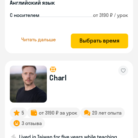
Английский язык
С носителем
от 3190 ₽ / урок
Читать дальше
Выбрать время
Charl
5
от 3190 ₽ за урок
20 лет опыта
3 отзыва
Lived in Taiwan for five years while teaching