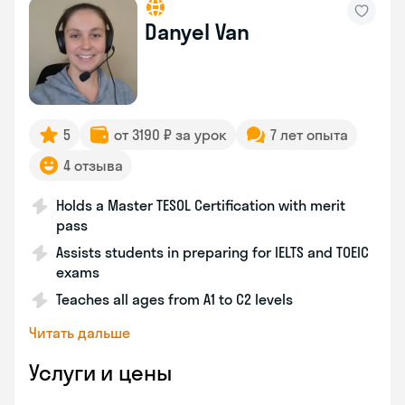
Danyel Van
5
от 3190 ₽ за урок
7 лет опыта
4 отзыва
Holds a Master TESOL Certification with merit
pass
Assists students in preparing for IELTS and TOEIC
exams
Teaches all ages from A1 to C2 levels
Читать дальше
Услуги и цены