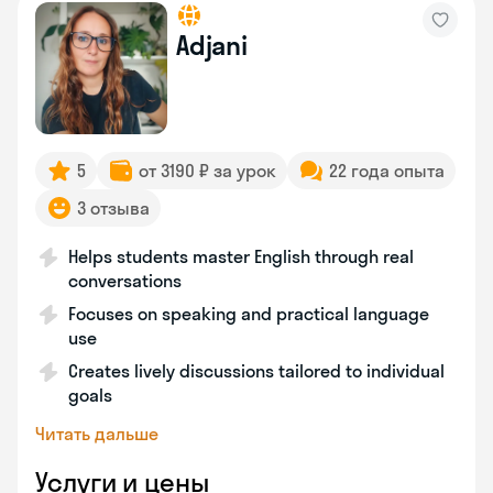
Adjani
5
от 3190 ₽ за урок
22 года опыта
3 отзыва
Helps students master English through real
conversations
Focuses on speaking and practical language
use
Creates lively discussions tailored to individual
goals
Читать дальше
Услуги и цены