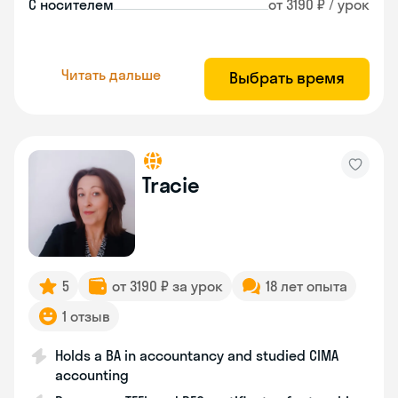
С носителем
от 3190 ₽ / урок
Читать дальше
Выбрать время
Tracie
5
от 3190 ₽ за урок
18 лет опыта
1 отзыв
Holds a BA in accountancy and studied CIMA
accounting