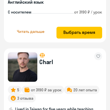
Английский язык
С носителем
от 3190 ₽ / урок
Читать дальше
Выбрать время
Charl
5
от 3190 ₽ за урок
20 лет опыта
3 отзыва
Lived in Taiwan for five years while teaching