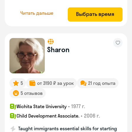
Читать дальше
Выбрать время
Sharon
5
от 3190 ₽ за урок
21 год опыта
5 отзывов
•
1977 г.
Wichita State University
•
2006 г.
Child Development Associate.
Taught immigrants essential skills for starting