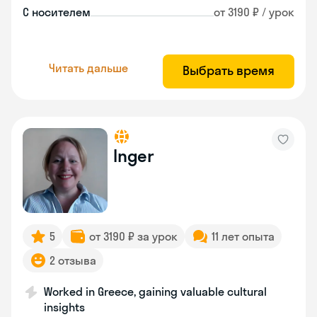
С носителем
от 3190 ₽ / урок
Читать дальше
Выбрать время
Inger
5
от 3190 ₽ за урок
11 лет опыта
2 отзыва
Worked in Greece, gaining valuable cultural
insights