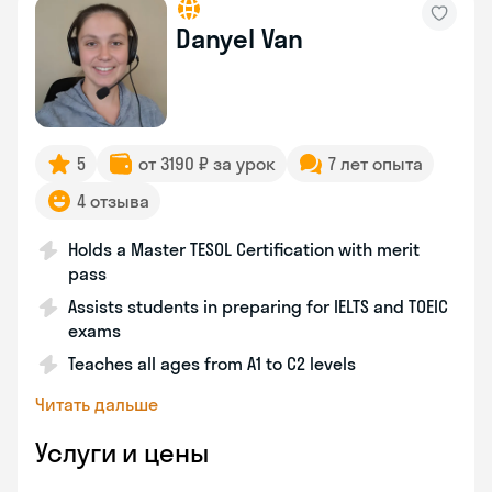
Danyel Van
5
от 3190 ₽ за урок
7 лет опыта
4 отзыва
Holds a Master TESOL Certification with merit
pass
Assists students in preparing for IELTS and TOEIC
exams
Teaches all ages from A1 to C2 levels
Читать дальше
Услуги и цены