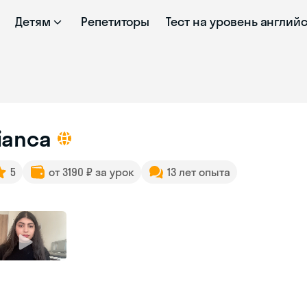
Детям
Репетиторы
Тест на уровень англий
ianca
5
от 3190 ₽ за урок
13 лет опыта