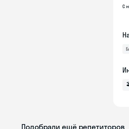
С 
Н
Б
И

Подобрали ещё репетиторов