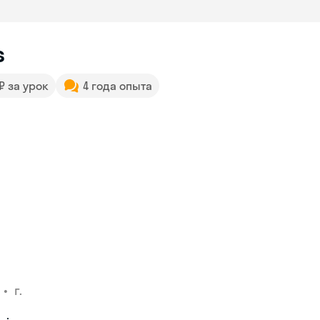
s
 ₽ за урок
4 года опыта
•
г.