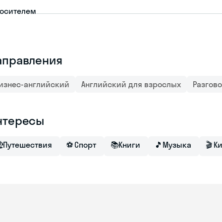
носителем
аправления
изнес-английский
Английский для взрослых
Разгов
нтересы

Путешествия
⚽
Спорт
📚
Книги
🎵
Музыка
🎬
К