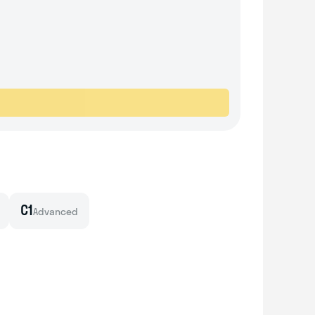
C1
Advanced