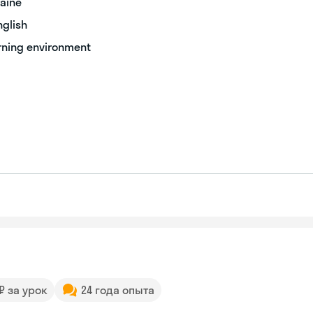
raine
nglish
arning environment
 ₽ за урок
24 года опыта