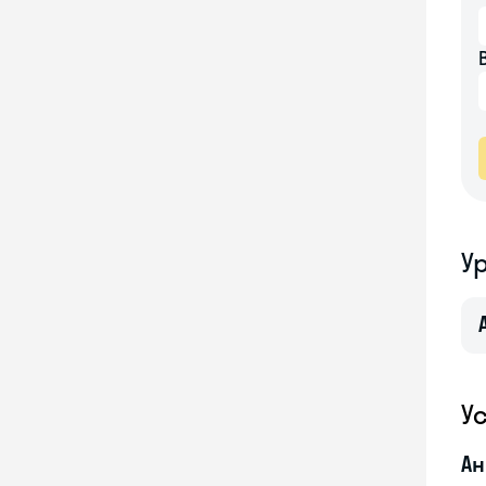
У
У
Ан