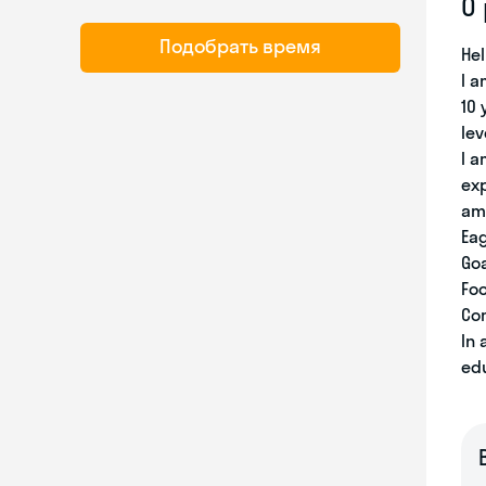
О
Подобрать время
Hel
I a
10 
lev
I a
exp
am
Ea
Goa
Fo
Co
In 
ed