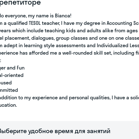
 репетиторе
lo everyone, my name is Bianca!
m a qualified TESOL teacher, I have my degree in Accounting S
years which include teaching kids and adults alike from ages 
el placement, dialogues, group classes and one on one classe
m adept in learning style assessments and Individualized Less
erience has afforded me a well-rounded skill set, including fi
:
ger and Fun
l-oriented
cused
mmitted
addition to my experience and personal qualities, I have a so
ucation.
Выберите удобное время для занятий