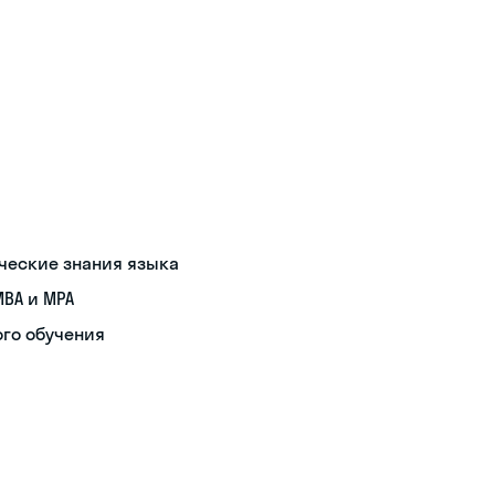
ические знания языка
MBA и MPA
ого обучения