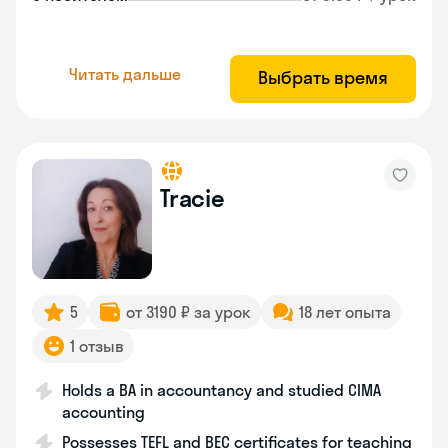
Читать дальше
Выбрать время
Tracie
5
от 3190 ₽ за урок
18 лет опыта
1 отзыв
Holds a BA in accountancy and studied CIMA
accounting
Possesses TEFL and BEC certificates for teaching