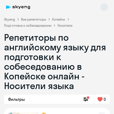
Skyeng
Все репетиторы
Копейск
Подготовка к собеседованию
Носители
Репетиторы по
английскому языку для
подготовки к
собеседованию в
Skyeng Chat
online
Копейске онлайн -
Носители языка
Фильтры
0