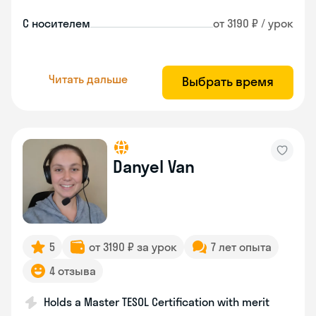
С носителем
от 3190 ₽ / урок
Читать дальше
Выбрать время
Danyel Van
5
от 3190 ₽ за урок
7 лет опыта
4 отзыва
Holds a Master TESOL Certification with merit