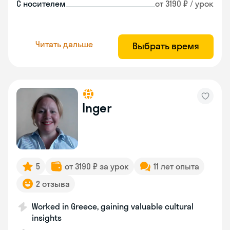
С носителем
от 3190 ₽ / урок
Читать дальше
Выбрать время
Inger
5
от 3190 ₽ за урок
11 лет опыта
2 отзыва
Worked in Greece, gaining valuable cultural
insights