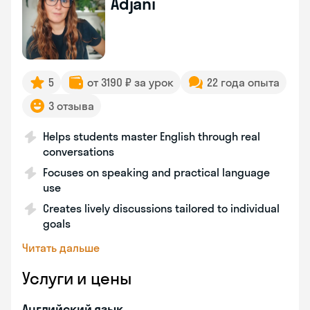
Adjani
5
от 3190 ₽ за урок
22 года опыта
3 отзыва
Helps students master English through real
conversations
Focuses on speaking and practical language
use
Creates lively discussions tailored to individual
goals
Читать дальше
Услуги и цены
Английский язык