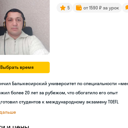
5
от 1590 ₽ за урок
Выбрать время
ончил Балыкесирский университет по специальности «м
жил более 20 лет за рубежом, что обогатило его опыт
готовил студентов к международному экзамену TOEFL
 дальше
ги и цены