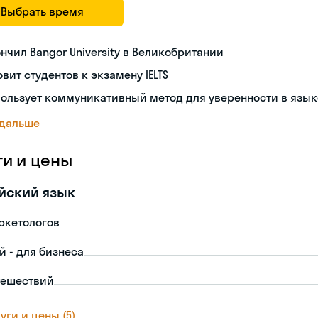
Выбрать время
нчил Bangor University в Великобритании
овит студентов к экзамену IELTS
ользует коммуникативный метод для уверенности в язык
 дальше
ги и цены
йский язык
ркетологов
й - для бизнеса
тешествий
уги и цены (5)