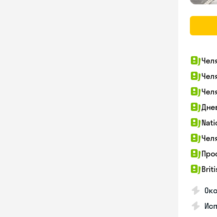
Чел
Чел
Чел
Дне
Nati
Чел
Про
Brit
Ок
Ис