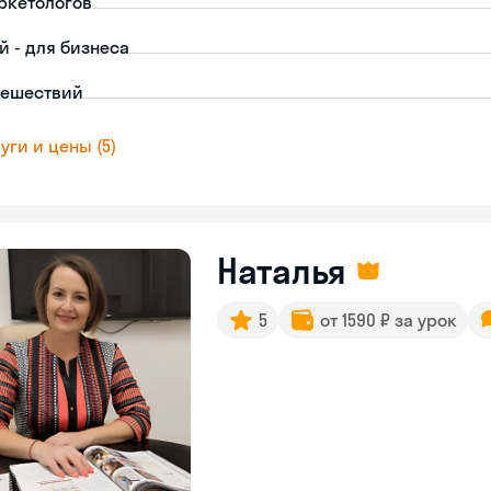
ркетологов
й - для бизнеса
тешествий
уги и цены (5)
Наталья
5
от 1590 ₽ за урок