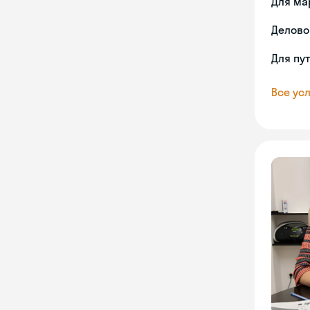
Для ма
Делово
Для пу
Все усл