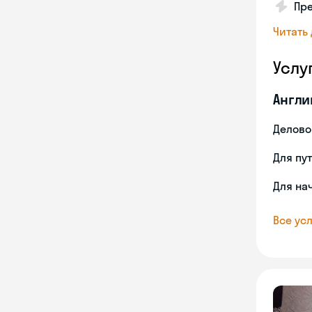
Пре
Читать
Услу
Англи
Делово
Для пу
Для на
Все усл