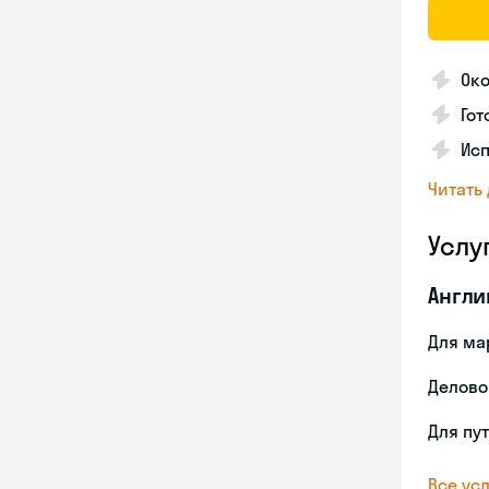
Око
Гот
Исп
Читать
Услу
Англи
Для ма
Делово
Для пу
Все усл