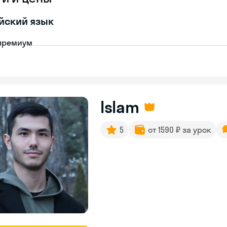
йский язык
премиум
Islam
5
от 1590 ₽ за урок