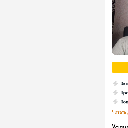
Ок
Про
Под
Читать
Услу