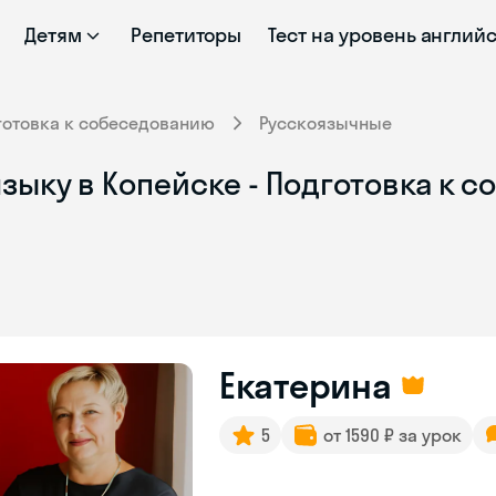
Детям
Репетиторы
Тест на уровень англий
готовка к собеседованию
Русскоязычные
зыку в Копейске - Подготовка к с
Екатерина
5
от 1590 ₽ за урок