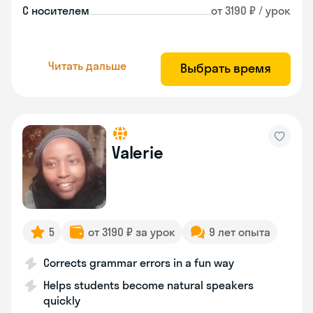
С носителем
от 3190 ₽ / урок
Читать дальше
Выбрать время
Valerie
5
от 3190 ₽ за урок
9 лет опыта
Corrects grammar errors in a fun way
Helps students become natural speakers
quickly