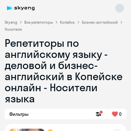
Skyeng
Все репетиторы
Копейск
Бизнес-английский
Носители
Репетиторы по
английскому языку -
деловой и бизнес-
английский в Копейске
Skyeng Chat
online
онлайн - Носители
языка
Фильтры
0