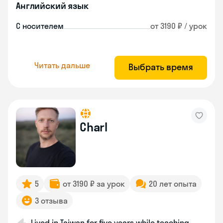
Английский язык
С носителем
от 3190 ₽ / урок
Читать дальше
Выбрать время
Charl
5
от 3190 ₽ за урок
20 лет опыта
3 отзыва
Lived in Taiwan for five years while teaching