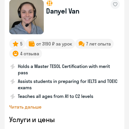
Danyel Van
5
от 3190 ₽ за урок
7 лет опыта
4 отзыва
Holds a Master TESOL Certification with merit
pass
Assists students in preparing for IELTS and TOEIC
exams
Teaches all ages from A1 to C2 levels
Читать дальше
Услуги и цены