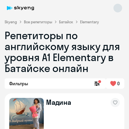
Skyeng
Все репетиторы
Батайск
Elementary
Репетиторы по
английскому языку для
уровня A1 Elementary в
Батайске онлайн
Skyeng Chat
online
Фильтры
0
Мадина