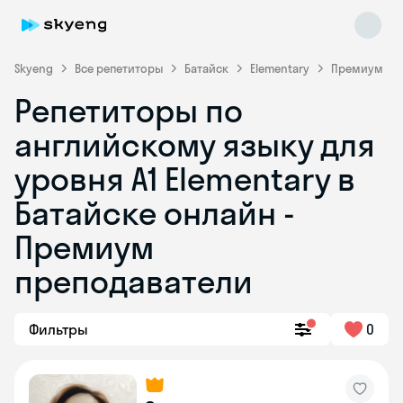
Skyeng
Все репетиторы
Батайск
Elementary
Премиум
Репетиторы по
английскому языку для
уровня A1 Elementary в
Батайске онлайн -
Премиум
Skyeng Chat
online
преподаватели
Фильтры
0