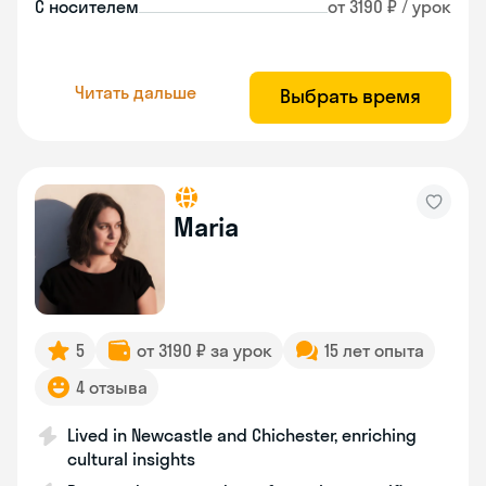
С носителем
от 3190 ₽ / урок
Читать дальше
Выбрать время
Maria
5
от 3190 ₽ за урок
15 лет опыта
4 отзыва
Lived in Newcastle and Chichester, enriching
cultural insights