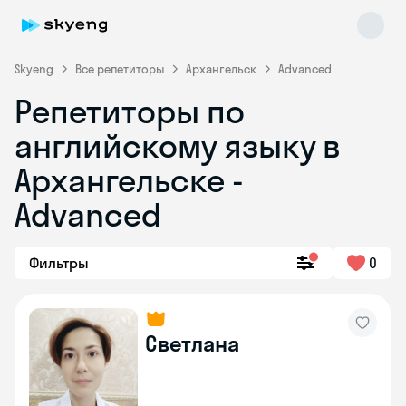
Skyeng
Все репетиторы
Архангельск
Advanced
Репетиторы по
английскому языку в
Архангельске -
Advanced
Skyeng Chat
online
Фильтры
0
Светлана