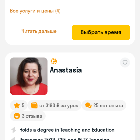
Все услуги и цены (4)
Читать дальше
Выбрать время
Anastasia
5
от 3190 ₽ за урок
25 лет опыта
3 отзыва
Holds a degree in Teaching and Education
Possesses TESOL, CPE, and IELTS Teaching