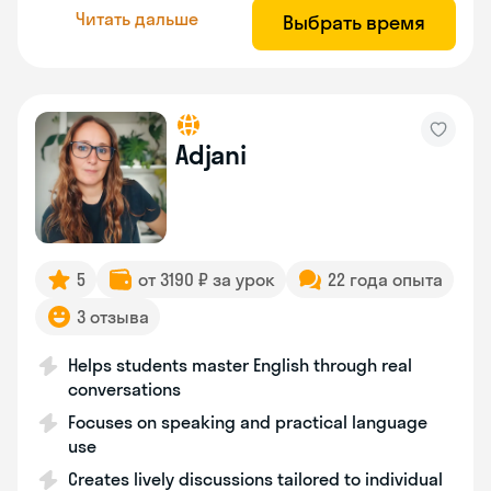
Читать дальше
Выбрать время
Adjani
5
от 3190 ₽ за урок
22 года опыта
3 отзыва
Helps students master English through real
conversations
Focuses on speaking and practical language
use
Creates lively discussions tailored to individual