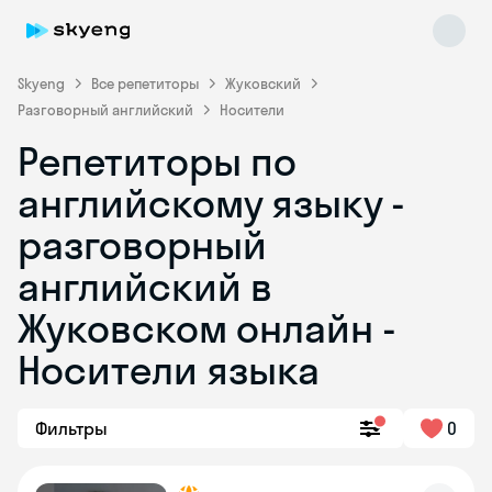
Skyeng
Все репетиторы
Жуковский
Разговорный английский
Носители
Репетиторы по
английскому языку -
разговорный
английский в
Skyeng Chat
online
Жуковском онлайн -
Носители языка
Фильтры
0