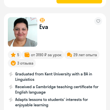
Eva
5
от 3190 ₽ за урок
29 лет опыта
3 отзыва
Graduated from Kent University with a BA in
Linguistics
Received a Cambridge teaching certificate for
English language
Adapts lessons to students' interests for
enjoyable learning