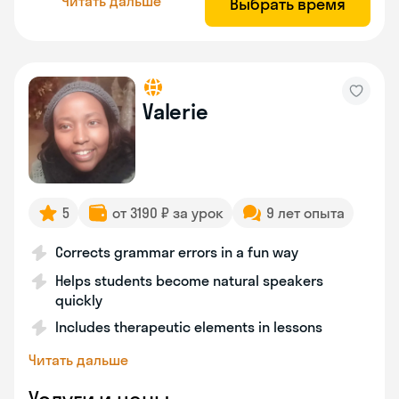
Читать дальше
Выбрать время
Valerie
5
от 3190 ₽ за урок
9 лет опыта
Corrects grammar errors in a fun way
Helps students become natural speakers
quickly
Includes therapeutic elements in lessons
Читать дальше