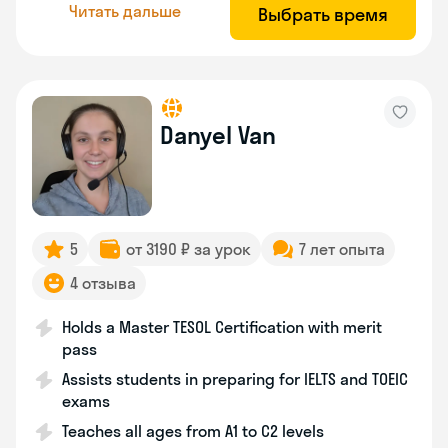
Читать дальше
Выбрать время
Danyel Van
5
от 3190 ₽ за урок
7 лет опыта
4 отзыва
Holds a Master TESOL Certification with merit
pass
Assists students in preparing for IELTS and TOEIC
exams
Teaches all ages from A1 to C2 levels