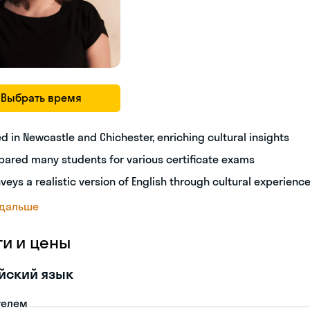
Выбрать время
ed in Newcastle and Chichester, enriching cultural insights
pared many students for various certificate exams
veys a realistic version of English through cultural experienc
 дальше
ги и цены
йский язык
телем