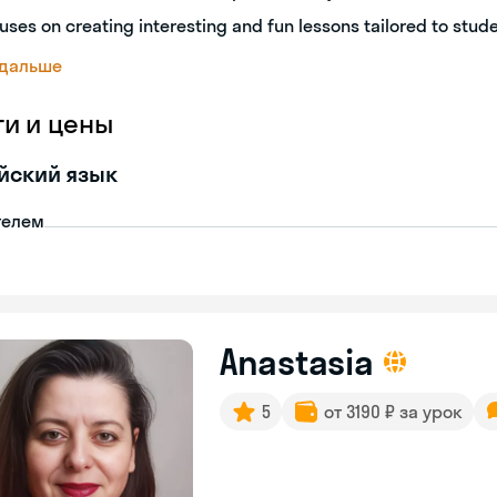
uses on creating interesting and fun lessons tailored to stud
 дальше
ги и цены
йский язык
телем
Anastasia
5
от 3190 ₽ за урок