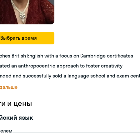
Выбрать время
ches British English with a focus on Cambridge certificates
ated an anthropocentric approach to foster creativity
nded and successfully sold a language school and exam cen
 дальше
ги и цены
йский язык
телем