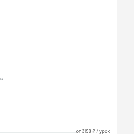
es
Skyeng Chat
от 3190 ₽ / урок
online