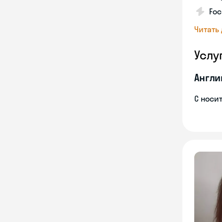
Foc
Читать
Услу
Англи
С носи