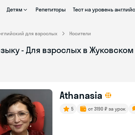
Детям
Репетиторы
Тест на уровень англий
нглийский для взрослых
Носители
зыку - Для взрослых в Жуковском
Athanasia
5
от 3190 ₽ за урок