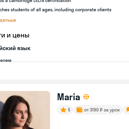
ds a Cambridge CELTA certification
ches students of all ages, including corporate clients
 дальше
ги и цены
йский язык
телем
Maria
5
от 3190 ₽ за урок