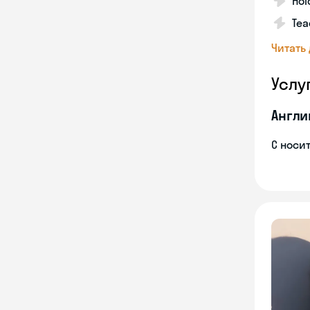
Hol
Tea
Читать
Услу
Англи
С носи