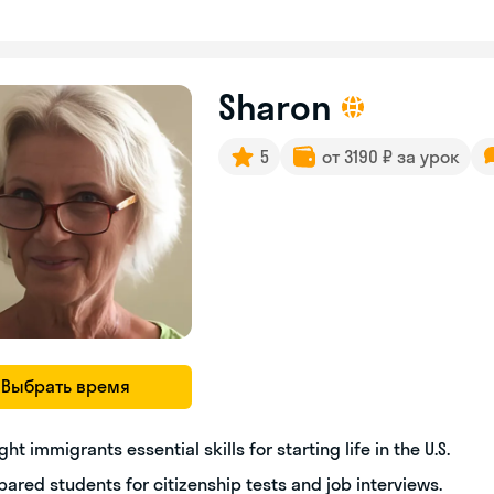
Sharon
5
от 3190 ₽ за урок
Выбрать время
ght immigrants essential skills for starting life in the U.S.
pared students for citizenship tests and job interviews.