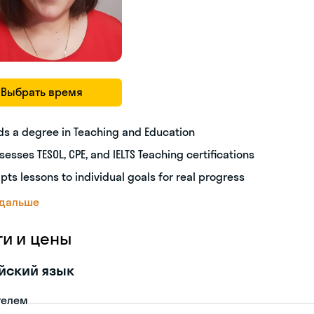
Выбрать время
ds a degree in Teaching and Education
sesses TESOL, CPE, and IELTS Teaching certifications
pts lessons to individual goals for real progress
 дальше
ги и цены
йский язык
телем