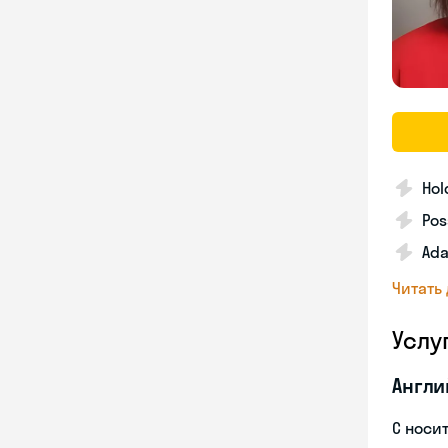
Hol
Pos
Ada
Читать
Услу
Англи
С носи