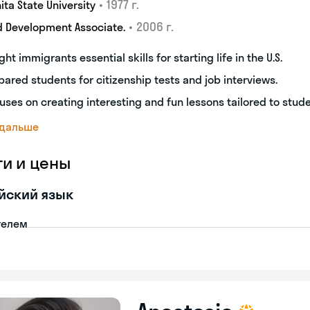
•
1977 г.
ita State University
•
2006 г.
d Development Associate.
ght immigrants essential skills for starting life in the U.S.
pared students for citizenship tests and job interviews.
uses on creating interesting and fun lessons tailored to stud
 дальше
ги и цены
йский язык
телем