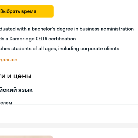
Выбрать время
duated with a bachelor's degree in business administration
ds a Cambridge CELTA certification
ches students of all ages, including corporate clients
 дальше
ги и цены
йский язык
телем