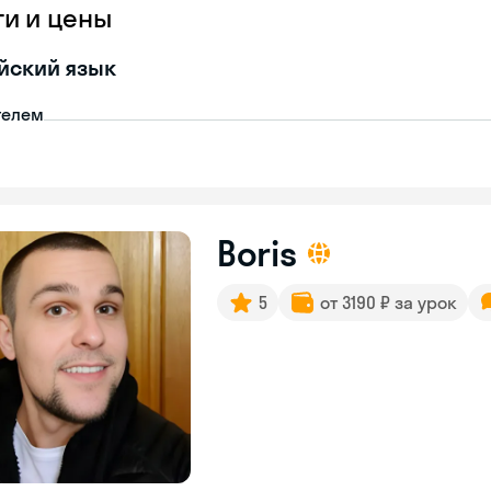
ги и цены
йский язык
телем
Boris
5
от 3190 ₽ за урок