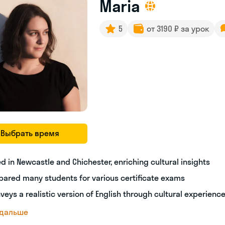
Maria
5
от 3190 ₽ за урок
Выбрать время
ed in Newcastle and Chichester, enriching cultural insights
pared many students for various certificate exams
veys a realistic version of English through cultural experienc
 дальше