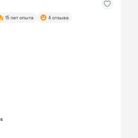
15 лет опыта
4 отзыва
es
Skyeng Chat
online