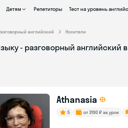
Детям
Репетиторы
Тест на уровень англий
Разговорный английский
Носители
зыку - разговорный английский в
Athanasia
5
от 3190 ₽ за урок