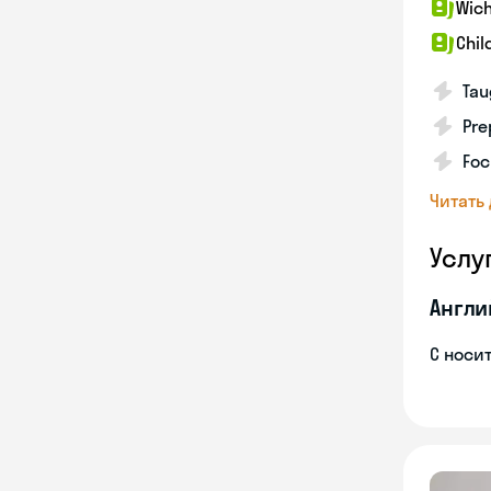
Wich
Chil
Tau
Pre
Foc
Читать
Услу
Англи
С носи