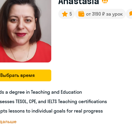
Anastasia
5
от 3190 ₽ за урок
Выбрать время
ds a degree in Teaching and Education
sesses TESOL, CPE, and IELTS Teaching certifications
pts lessons to individual goals for real progress
 дальше