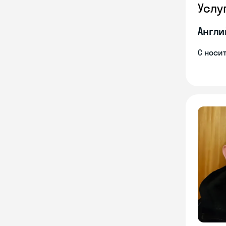
Услу
Англи
С носи