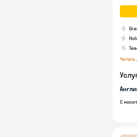
Gra
Hol
Tea
Читать
Услу
Англи
С носи