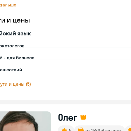
 дальше
ги и цены
йский язык
ркетологов
й - для бизнеса
тешествий
уги и цены (5)
Олег
5
от 1590 ₽ за урок