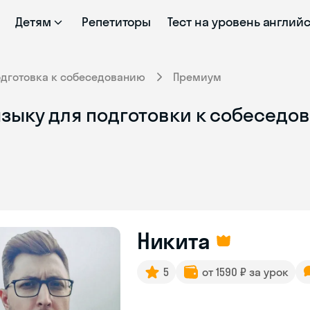
Детям
Репетиторы
Тест на уровень англий
одготовка к собеседованию
Премиум
языку для подготовки к собеседо
Никита
5
от 1590 ₽ за урок