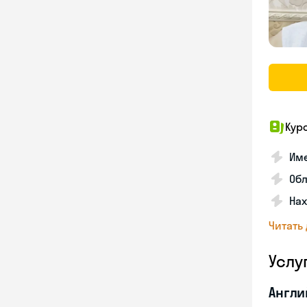
Кур
Име
Об
На
Читать
Услу
Англи