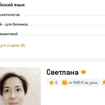
йский язык
ркетологов
й - для бизнеса
тешествий
уги и цены (5)
Светлана
5
от 1590 ₽ за урок