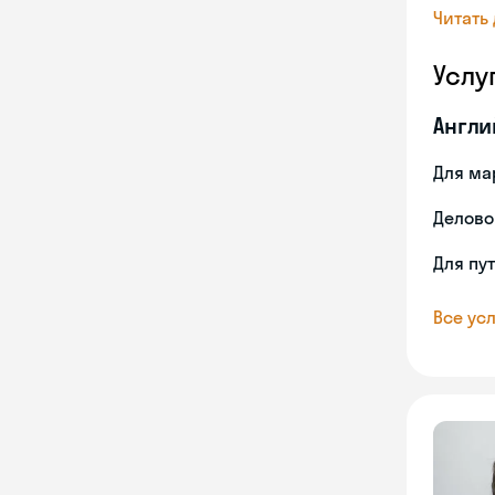
Читать
Услу
Англи
Для ма
Делово
Для пу
Все усл