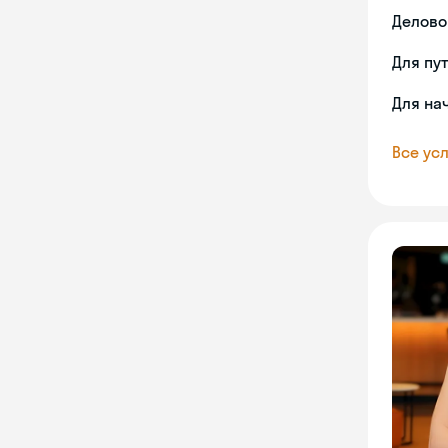
Делово
Для пу
Для на
Все усл