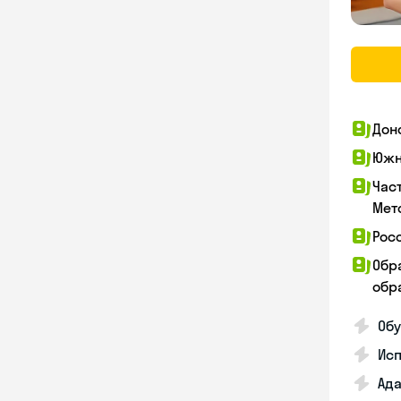
Дон
Южн
Час
Мет
Рос
Обр
обра
Обу
Ис
Ада