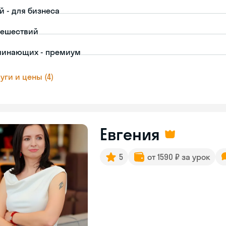
й - для бизнеса
тешествий
чинающих - премиум
уги и цены (4)
Евгения
5
от 1590 ₽ за урок