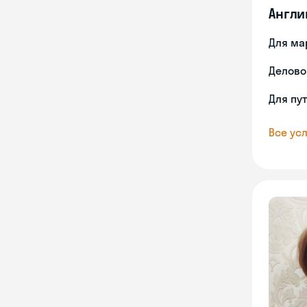
Англи
Для ма
Делово
Для пу
Все усл