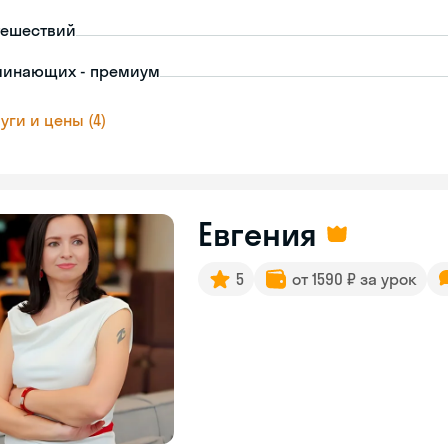
тешествий
чинающих - премиум
уги и цены (4)
Евгения
5
от 1590 ₽ за урок