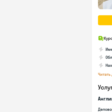
Кур
Име
Об
На
Читать
Услу
Англи
Делово