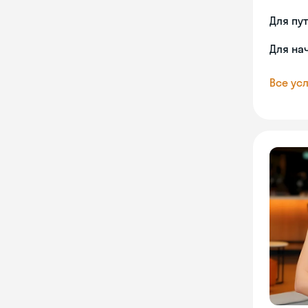
Для пу
Для на
Все усл