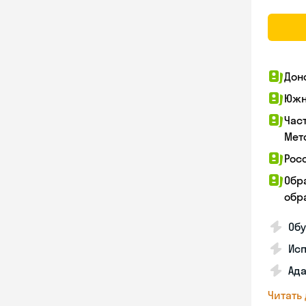
Дон
Южн
Час
Мет
Рос
Обр
обра
Обу
Ис
Ада
Читать