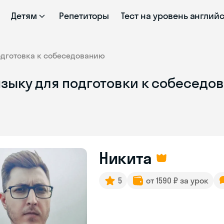
Детям
Репетиторы
Тест на уровень англий
одготовка к собеседованию
языку для подготовки к собеседо
Никита
5
от 1590 ₽ за урок