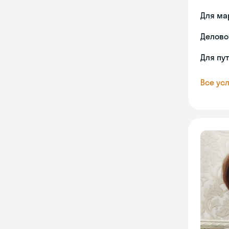
Для ма
Делово
Для пу
Все усл