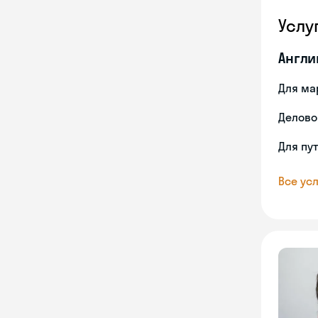
Услу
Англи
Для ма
Делово
Для пу
Все усл