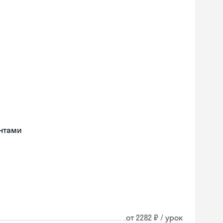
нтами
от 2282 ₽ / урок