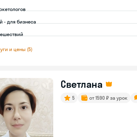
ркетологов
й - для бизнеса
тешествий
уги и цены (5)
Светлана
5
от 1590 ₽ за урок