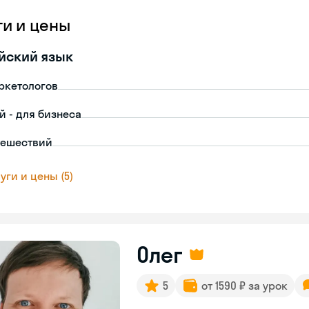
ги и цены
йский язык
ркетологов
й - для бизнеса
тешествий
уги и цены (5)
Олег
5
от 1590 ₽ за урок